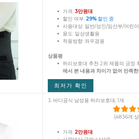
가격:
3만원대
할인 여부:
29%
할인 중
사용대상: 일반/성인/임산부/어린이
용도: 일상생활용
착용방향: 좌우겸용
상품평
허리보호대 추천 2위 제품의 긍정
에서 본 내용과 차이가 없어 만족
최저가 확인
3. 바디공식 남성용 허리보호대, 1개
(4836개 
가격:
2만원대