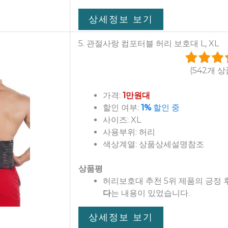
상세정보 보기
5. 관절사랑 컴포터블 허리 보호대 L, XL
(542개 
가격:
1만원대
할인 여부:
1%
할인 중
사이즈: XL
사용부위: 허리
색상계열: 상품상세설명참조
상품평
허리보호대 추천 5위 제품의 긍정
다
는 내용이 있었습니다.
상세정보 보기