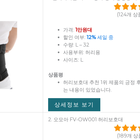
(124개 상
가격:
1만원대
할인 여부:
12%
세일 중
수량: L – 32
사용부위: 허리용
사이즈: L
상품평
허리보호대 추천 1위 제품의 긍정
는 내용이 있었습니다.
상세정보 보기
2. 오모아 FV-OW001 허리보호대
(189개 상