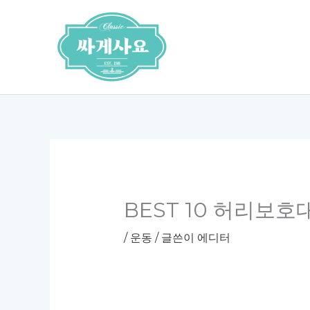
콘
텐
츠
로
건
너
뛰
기
BEST 10 허리보호
/
운동
/ 글쓴이
에디터