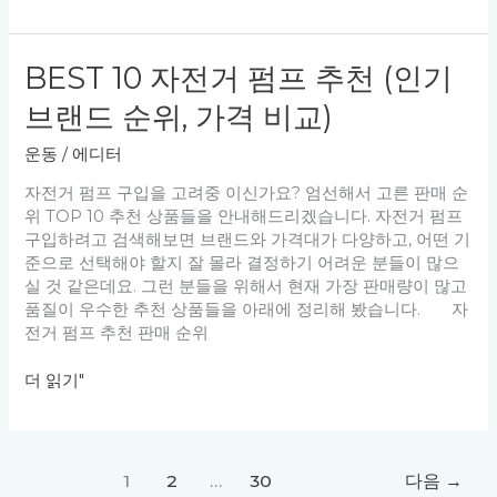
10
위,
남
가
자
격
BEST 10 자전거 펌프 추천 (인기
여
비
자
교)
브랜드 순위, 가격 비교)
운
동
운동
/
에디터
복
추
자전거 펌프 구입을 고려중 이신가요? 엄선해서 고른 판매 순
천
위 TOP 10 추천 상품들을 안내해드리겠습니다. 자전거 펌프
(헬
구입하려고 검색해보면 브랜드와 가격대가 다양하고, 어떤 기
스
준으로 선택해야 할지 잘 몰라 결정하기 어려운 분들이 많으
트
실 것 같은데요. 그런 분들을 위해서 현재 가장 판매량이 많고
레
품질이 우수한 추천 상품들을 아래에 정리해 봤습니다. 자
이
전거 펌프 추천 판매 순위
닝
복,
BEST
더 읽기"
인
10
기
자
브
전
랜
거
1
2
…
30
다음
→
드
펌