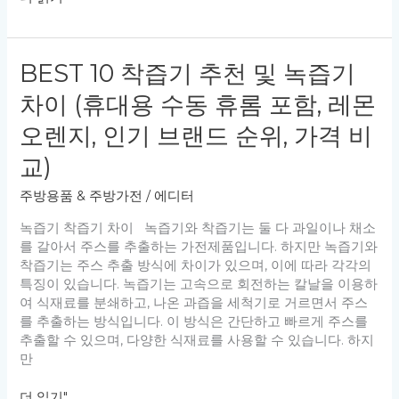
10
가
성
BEST 10 착즙기 추천 및 녹즙기
비
입
차이 (휴대용 수동 휴롬 포함, 레몬
문
용
오렌지, 인기 브랜드 순위, 가격 비
런
교)
닝
화
주방용품 & 주방가전
/
에디터
추
천
녹즙기 착즙기 차이 녹즙기와 착즙기는 둘 다 과일이나 채소
(초
를 갈아서 주스를 추출하는 가전제품입니다. 하지만 녹즙기와
보,
착즙기는 주스 추출 방식에 차이가 있으며, 이에 따라 각각의
나
특징이 있습니다. 녹즙기는 고속으로 회전하는 칼날을 이용하
이
여 식재료를 분쇄하고, 나온 과즙을 세척기로 거르면서 주스
키,
를 추출하는 방식입니다. 이 방식은 간단하고 빠르게 주스를
아
추출할 수 있으며, 다양한 식재료를 사용할 수 있습니다. 하지
식
만
스,
남
BEST
더 읽기"