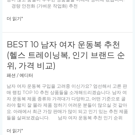
드
경량 안전화 (가벼운 작업화) 추천
순
위,
BEST
더 읽기"
가
10
격
경
비
량
교)
BEST 10 남자 여자 운동복 추천
안
전
(헬스 트레이닝복, 인기 브랜드 순
화
추
위, 가격 비교)
천
패션
/
에디터
(가
벼
남자 여자 운동복 구입을 고려중 이신가요? 엄선해서 고른 판
운
매 랭킹 TOP 10 추천 상품들을 소개해드리겠습니다. 남자 여
작
자 운동복 제품 종류와 가격대가 다양하고, 어떤 기준으로 골
업
라야 할지 잘 몰라 제품 정하기 어려운 분들이 많으실 것 같아
화,
요. 아래에서 최근 가장 판매가 많이 되고 인기 있는 추천 제품
브
들을 살펴보겠습니다. 남자 여자 운동복 추천 인기 순위
랜
드
BEST
더 읽기"
순