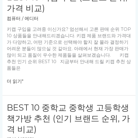
레
사
가격 비교)
몬
무
오
용
컴퓨터
/
에디터
렌
키
지,
보
키캡 구입을 고려중 이신가요? 엄선해서 고른 판매 순위 TOP
인
드
10 상품들을 안내해드리겠습니다. 키캡 제품 브랜드와 가격대
기
추
가 다양하고, 어떤 기준으로 선택해야 할지 잘 몰라 결정하기
브
천
어려운 분들이 많으실 것 같아요. 아래에서 현재 가장 판매가
랜
(브
많이 되고 품질이 우수한 제품들을 살펴보겠습니다. 키캡
드
랜
추천 인기 순위 BEST 10 지금부터 안내해 드릴 키캡 추천 상
순
드
품들은
위,
순
가
위,
BEST
더 읽기"
격
가
10
비
격
키
교)
비
캡
BEST 10 중학교 중학생 고등학생
교)
추
천
책가방 추천 (인기 브랜드 순위, 가
(브
랜
격 비교)
드