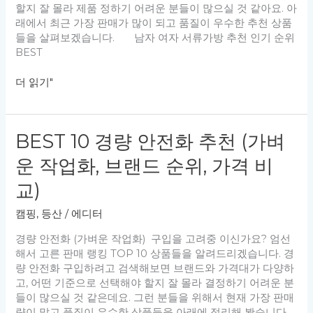
책
할지 잘 몰라 제품 정하기 어려운 분들이 많으실 것 같아요. 아
가
래에서 최근 가장 판매가 많이 되고 품질이 우수한 추천 상품
방
들을 살펴보겠습니다. 남자 여자 서류가방 추천 인기 순위
추
BEST
천
(인
BEST
더 읽기"
기
10
브
남
랜
자
BEST 10 경량 안전화 추천 (가벼
드
여
순
자
운 작업화, 브랜드 순위, 가격 비
위,
서
가
류
교)
격
가
비
캠핑, 등산
/
에디터
방
교)
추
경량 안전화 (가벼운 작업화) 구입을 고려중 이신가요? 엄선
천
해서 고른 판매 랭킹 TOP 10 상품들을 알려드리겠습니다. 경
(인
량 안전화 구입하려고 검색해보면 브랜드와 가격대가 다양하
기
고, 어떤 기준으로 선택해야 할지 잘 몰라 결정하기 어려운 분
브
들이 많으실 것 같은데요. 그런 분들을 위해서 현재 가장 판매
랜
량이 많고 품질이 우수한 상품들을 아래에 정리해 봤습니다.