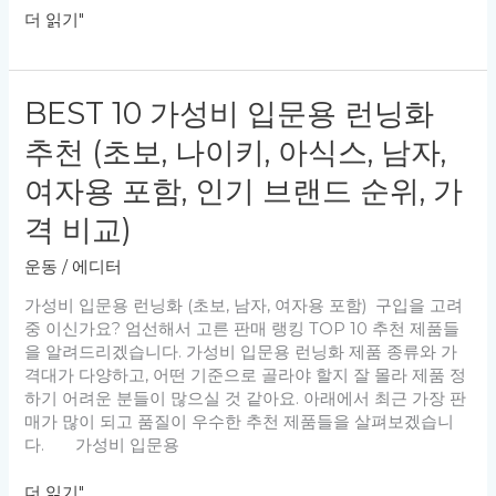
BEST
더 읽기"
10
캠
핑
BEST 10 가성비 입문용 런닝화
타
프
추천 (초보, 나이키, 아식스, 남자,
추
천
여자용 포함, 인기 브랜드 순위, 가
(브
격 비교)
랜
드
운동
/
에디터
순
위,
가성비 입문용 런닝화 (초보, 남자, 여자용 포함) 구입을 고려
가
중 이신가요? 엄선해서 고른 판매 랭킹 TOP 10 추천 제품들
격
을 알려드리겠습니다. 가성비 입문용 런닝화 제품 종류와 가
비
격대가 다양하고, 어떤 기준으로 골라야 할지 잘 몰라 제품 정
교)
하기 어려운 분들이 많으실 것 같아요. 아래에서 최근 가장 판
매가 많이 되고 품질이 우수한 추천 제품들을 살펴보겠습니
다. 가성비 입문용
BEST
더 읽기"