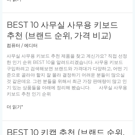
자,
10
여
착
자
즙
용
BEST 10 사무실 사무용 키보드
기
포
추
추천 (브랜드 순위, 가격 비교)
함,
천
인
및
컴퓨터
/
에디터
기
녹
브
즙
사무실 사무용 키보드 추천 제품을 찾고 계신가요? 직접 선정
랜
기
한 인기 순위 BEST 10을 알려드리겠습니다. 사무용 키보드
드
차
구입하려고 검색해보면 브랜드와 가격대가 다양하고, 어떤 기
순
이
준으로 골라야 할지 잘 몰라 결정하기 어려운 분들이 많으실
위,
(휴
것 같은데요. 그런 분들을 위해서 최근 가장 판매량이 많고 인
가
대
기 있는 상품들을 아래에 정리해 봤습니다. 사무실 사무용
격
용
키보드 추천 인기 순위
비
수
교)
동
BEST
더 읽기"
휴
10
롬
사
포
무
BEST 10 키캡 추천 (브랜드 순위,
함,
실