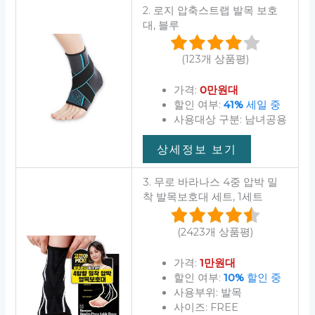
2. 로지 압축스트랩 발목 보호
대, 블루
(123개 상품평)
가격:
0만원대
할인 여부:
41%
세일 중
사용대상 구분: 남녀공용
상세정보 보기
3. 무로 바라나스 4중 압박 밀
착 발목보호대 세트, 1세트
(2423개 상품평)
가격:
1만원대
할인 여부:
10%
할인 중
사용부위: 발목
사이즈: FREE