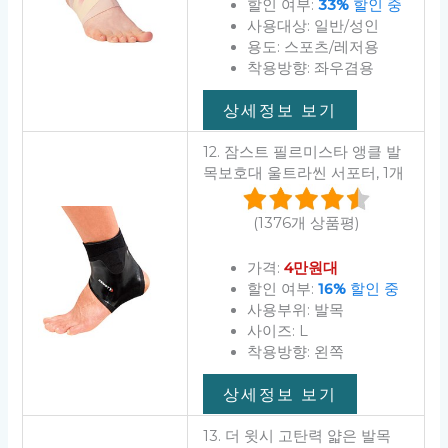
할인 여부:
33%
할인 중
사용대상: 일반/성인
용도: 스포츠/레저용
착용방향: 좌우겸용
상세정보 보기
12. 잠스트 필르미스타 앵클 발
목보호대 울트라씬 서포터, 1개
(1376개 상품평)
가격:
4만원대
할인 여부:
16%
할인 중
사용부위: 발목
사이즈: L
착용방향: 왼쪽
상세정보 보기
13. 더 윗시 고탄력 얇은 발목