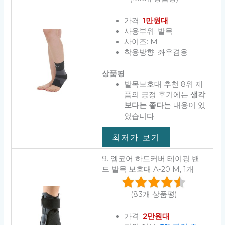
가격:
1만원대
사용부위: 발목
사이즈: M
착용방향: 좌우겸용
상품평
발목보호대 추천 8위 제
품의 긍정 후기에는
생각
보다는 좋다
는 내용이 있
었습니다.
최저가 보기
9. 엠코어 하드커버 테이핑 밴
드 발목 보호대 A-20 M, 1개
(83개 상품평)
가격:
2만원대