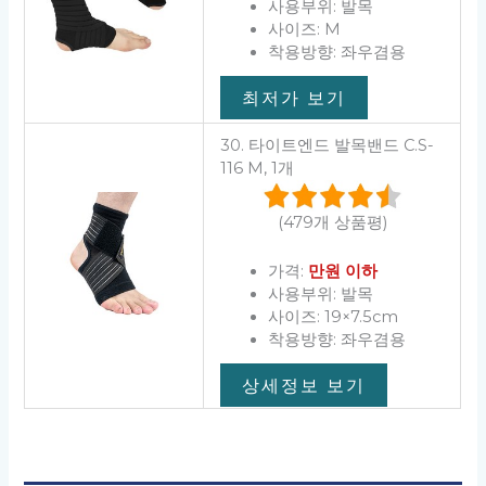
사용부위: 발목
사이즈: M
착용방향: 좌우겸용
최저가 보기
30. 타이트엔드 발목밴드 C.S-
116 M, 1개
(479개 상품평)
가격:
만원 이하
사용부위: 발목
사이즈: 19×7.5cm
착용방향: 좌우겸용
상세정보 보기