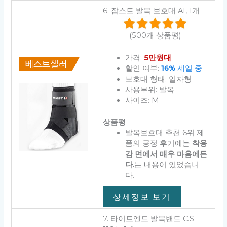
6. 잠스트 발목 보호대 A1, 1개
(500개 상품평)
가격:
5만원대
할인 여부:
16%
세일 중
보호대 형태: 일자형
사용부위: 발목
사이즈: M
상품평
발목보호대 추천 6위 제
품의 긍정 후기에는
착용
감 면에서 매우 마음에든
다.
는 내용이 있었습니
다.
상세정보 보기
7. 타이트엔드 발목밴드 C.S-