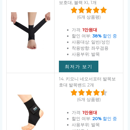
보호대, 블랙 XL 1개
(6개 상품평)
가격:
1만원대
할인 여부:
38%
할인 중
사용대상: 일반/성인
착용방향: 좌우겸용
사용부위: 발목
최저가 보기
14. 키모니 네오서포터 발목보
호대 발목밴드 2개
(6개 상품평)
가격:
1만원대
할인 여부:
20%
할인 중
사용부위: 발목