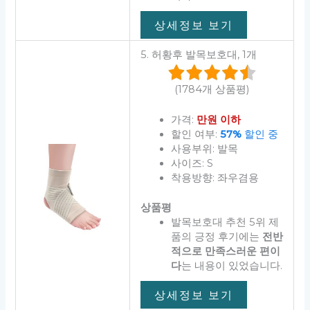
상세정보 보기
5. 허황후 발목보호대, 1개
(1784개 상품평)
가격:
만원 이하
할인 여부:
57%
할인 중
사용부위: 발목
사이즈: S
착용방향: 좌우겸용
상품평
발목보호대 추천 5위 제
품의 긍정 후기에는
전반
적으로 만족스러운 편이
다
는 내용이 있었습니다.
상세정보 보기