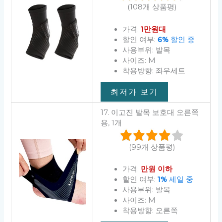
(108개 상품평)
가격:
1만원대
할인 여부:
6%
할인 중
사용부위: 발목
사이즈: M
착용방향: 좌우세트
최저가 보기
17. 이고진 발목 보호대 오른쪽
용, 1개
(99개 상품평)
가격:
만원 이하
할인 여부:
1%
세일 중
사용부위: 발목
사이즈: M
착용방향: 오른쪽