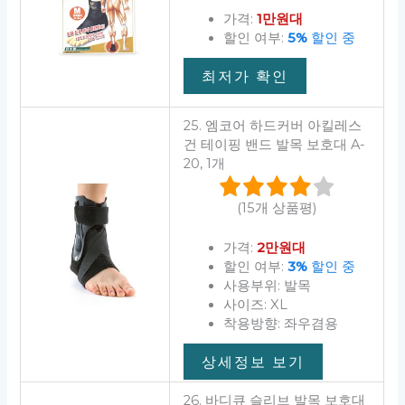
가격:
1만원대
할인 여부:
5%
할인 중
최저가 확인
25. 엠코어 하드커버 아킬레스
건 테이핑 밴드 발목 보호대 A-
20, 1개
(15개 상품평)
가격:
2만원대
할인 여부:
3%
할인 중
사용부위: 발목
사이즈: XL
착용방향: 좌우겸용
상세정보 보기
26. 바디큐 슬리브 발목 보호대