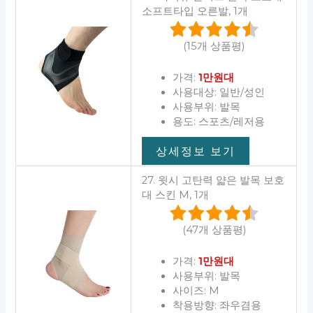
소프트타입 오른발, 1개
(15개 상품평)
가격:
1만원대
사용대상: 일반/성인
사용부위: 발목
용도: 스포츠/레저용
상세정보 보기
27. 윗시 고탄력 얇은 발목 보호
대 스킨 M, 1개
(47개 상품평)
가격:
1만원대
사용부위: 발목
사이즈: M
착용방향: 좌우겸용