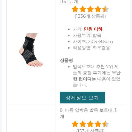
116 L, 1개
(1336개 상품평)
가격:
만원 이하
사용부위: 발목
사이즈: 20.5×8.5cm
착용방향: 좌우겸용
상품평
발목보호대 추천 7위 제
품의 긍정 후기에는
무난
한 편이다
는 내용이 있었
습니다.
상세정보 보기
8. 바름 압박용 발목 보호대, 1
개
(153개 상품평)