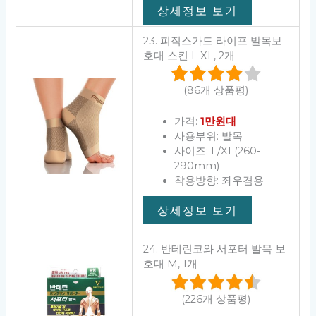
상세정보 보기
23. 피직스가드 라이프 발목보
호대 스킨 L XL, 2개
(86개 상품평)
가격:
1만원대
사용부위: 발목
사이즈: L/XL(260-
290mm)
착용방향: 좌우겸용
상세정보 보기
24. 반테린코와 서포터 발목 보
호대 M, 1개
(226개 상품평)