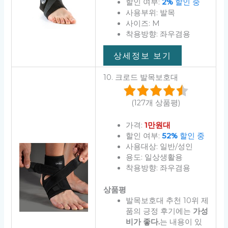
할인 여부:
2%
할인 중
사용부위: 발목
사이즈: M
착용방향: 좌우겸용
상세정보 보기
10. 크로드 발목보호대
(127개 상품평)
가격:
1만원대
할인 여부:
52%
할인 중
사용대상: 일반/성인
용도: 일상생활용
착용방향: 좌우겸용
상품평
발목보호대 추천 10위 제
품의 긍정 후기에는
가성
비가 좋다.
는 내용이 있