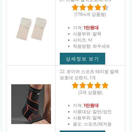
(1784개 상품평)
가격:
1만원대
사용부위: 발목
사이즈: M
착용방향: 좌우세트
상세정보 보기
22. 로이어 스포츠 테이핑 발목
보호대 오렌지, 1개
(3개 상품평)
가격:
1만원대
사용대상: 일반/성인
사용부위: 발목
용도: 스포츠/레저용