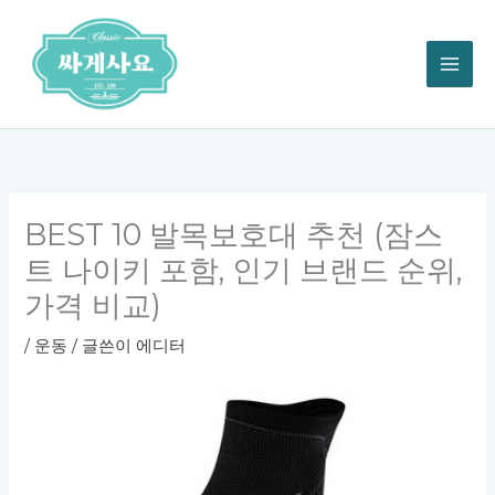
콘
텐
츠
로
건
너
뛰
기
BEST 10 발목보호대 추천 (잠스
트 나이키 포함, 인기 브랜드 순위,
가격 비교)
/
운동
/ 글쓴이
에디터