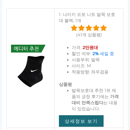
1. 나이키 프로 니트 발목 보호
대 블랙, 1개
(41개 상품평)
가격:
2만원대
할인 여부:
2%
세일 중
사용부위: 발목
사이즈: M
착용방향: 좌우겸용
상품평
발목보호대 추천 1위 제
품의 긍정 후기에는
가격
대비 만족스럽다
는 내용
이 있었습니다.
상세정보 보기