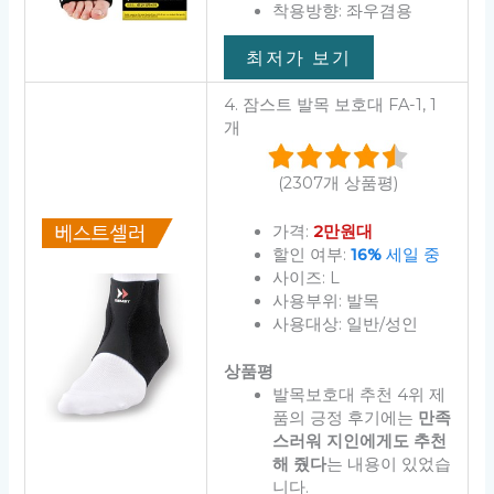
착용방향: 좌우겸용
최저가 보기
4. 잠스트 발목 보호대 FA-1, 1
개
(2307개 상품평)
가격:
2만원대
할인 여부:
16%
세일 중
사이즈: L
사용부위: 발목
사용대상: 일반/성인
상품평
발목보호대 추천 4위 제
품의 긍정 후기에는
만족
스러워 지인에게도 추천
해 줬다
는 내용이 있었습
니다.