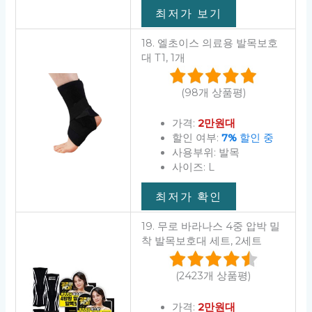
최저가 보기
18. 엘초이스 의료용 발목보호
대 T1, 1개
(98개 상품평)
가격:
2만원대
할인 여부:
7%
할인 중
사용부위: 발목
사이즈: L
최저가 확인
19. 무로 바라나스 4중 압박 밀
착 발목보호대 세트, 2세트
(2423개 상품평)
가격:
2만원대