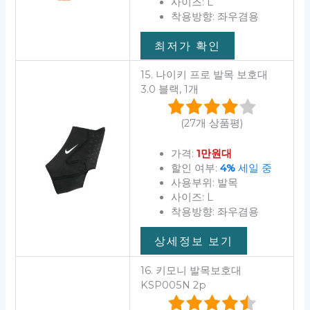
사이즈: L
착용방향: 좌우겸용
최저가 확인
15. 나이키 프로 발목 보호대
3.0 블랙, 1개
(27개 상품평)
가격:
1만원대
할인 여부:
4%
세일 중
사용부위: 발목
사이즈: L
착용방향: 좌우겸용
상세정보 보기
16. 키모니 발목보호대
KSP005N 2p