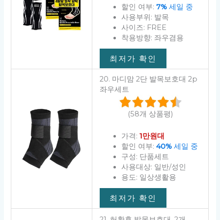
할인 여부:
7%
세일 중
사용부위: 발목
사이즈: FREE
착용방향: 좌우겸용
최저가 확인
20. 마디맘 2단 발목보호대 2p
좌우세트
(58개 상품평)
가격:
1만원대
할인 여부:
40%
세일 중
구성: 단품세트
사용대상: 일반/성인
용도: 일상생활용
최저가 확인
21. 허황후 발목보호대, 2개