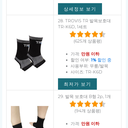
상세정보 보기
28. TROVIS TR 발목보호대
TR-K6D, 1세트
(625개 상품평)
가격:
만원 이하
할인 여부:
1%
할인 중
사용부위: 무릎/발목
사이즈: TR-K6D
최저가 보기
29. 발목 보호대 B형 2p, 1개
(94개 상품평)
가격:
만원 이하