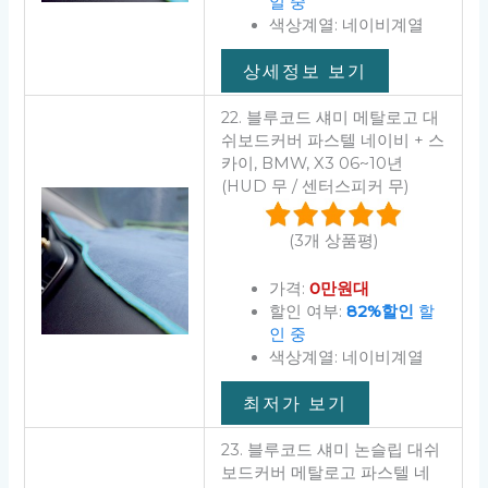
일 중
색상계열: 네이비계열
상세정보 보기
22. 블루코드 섀미 메탈로고 대
쉬보드커버 파스텔 네이비 + 스
카이, BMW, X3 06~10년
(HUD 무 / 센터스피커 무)
(3개 상품평)
가격:
0만원대
할인 여부:
82%할인
할
인 중
색상계열: 네이비계열
최저가 보기
23. 블루코드 섀미 논슬립 대쉬
보드커버 메탈로고 파스텔 네