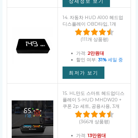
상세정보 보기
14. 자동차 HUD A100 헤드업
디스플레이 OBD타입, 1개
(111개 상품평)
가격:
2만원대
할인 여부:
31%
세일 중
최저가 보기
15. HL만도 스마트 헤드업디스
플레이 S-HUD MHDW20 +
쿠폰 2p 세트, 공용사용, 3개
(366개 상품평)
가격:
13만원대