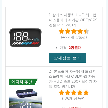
1. 삼에스 자동차 HUD 헤드업
디스플레이 계기판 OBD/GPS
겸용 M7, 12V, 1개
(4331개 상품평)
가격:
2만원대
상세정보 보기
2. [본토출하]차량용 헤드업 디
스플레이 M3 OBD타입 자동
차 HUD 속도 200+ 보이기 자
동 조절 밝기, 1개
(106개 상품평)