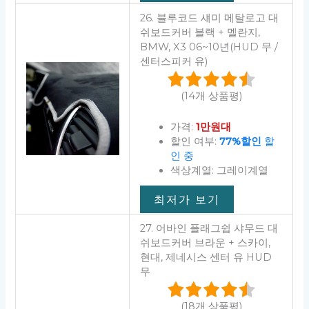
26. 블루코드 섀미 메탈로고 대
쉬보드커버 블랙 + 멜란지,
BMW, X3 06~10년(HUD 무 /
센터스피커 유)
(14개 상품평)
가격:
1만원대
할인 여부:
77%할인
할
인 중
색상계열: 그레이계열
최저가 보기
27. 어바인 플래그쉽 샤무드 대
쉬보드커버 브라운 + 스카이,
현대, 제네시스 센터 유 HUD
무
(18개 상품평)