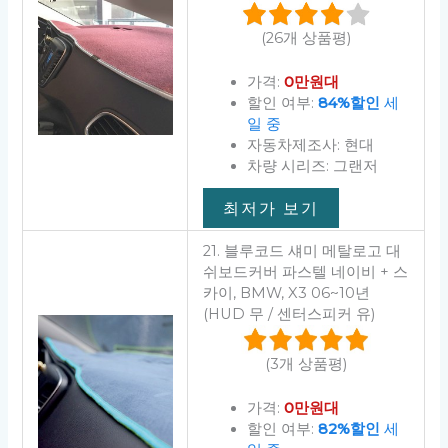
(26개 상품평)
가격:
0만원대
할인 여부:
84%할인
세
일 중
자동차제조사: 현대
차량 시리즈: 그랜저
최저가 보기
21. 블루코드 섀미 메탈로고 대
쉬보드커버 파스텔 네이비 + 스
카이, BMW, X3 06~10년
(HUD 무 / 센터스피커 유)
(3개 상품평)
가격:
0만원대
할인 여부:
82%할인
세