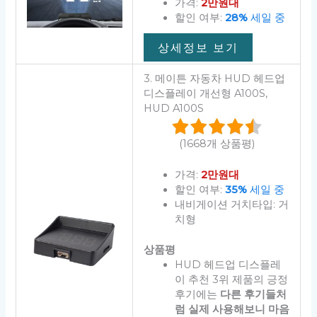
가격:
2만원대
할인 여부:
28%
세일 중
상세정보 보기
3. 메이튼 자동차 HUD 헤드업
디스플레이 개선형 A100S,
HUD A100S
(1668개 상품평)
가격:
2만원대
할인 여부:
35%
세일 중
내비게이션 거치타입: 거
치형
상품평
HUD 헤드업 디스플레
이 추천 3위 제품의 긍정
후기에는
다른 후기들처
럼 실제 사용해보니 마음