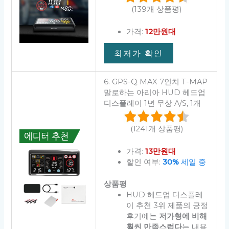
(139개 상품평)
가격:
12만원대
최저가 확인
6. GPS-Q MAX 7인치 T-MAP
말로하는 아리아 HUD 헤드업
디스플레이 1년 무상 A/S, 1개
(1241개 상품평)
가격:
13만원대
할인 여부:
30%
세일 중
상품평
HUD 헤드업 디스플레
이 추천 3위 제품의 긍정
후기에는
저가형에 비해
훨씬 만족스럽다
는 내용