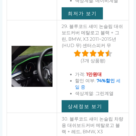
색상계열: 네이비계열
최저가 보기
29. 블루코드 섀미 논슬립 대쉬
보드커버 메탈로고 블랙 + 그
린, BMW, X3 2011~2015년
(HUD 무) 센터스피커 무
(3개 상품평)
가격:
1만원대
할인 여부:
74%할인
세
일 중
색상계열: 그린계열
상세정보 보기
30. 블루코드 섀미 논슬립 차량
용 대쉬보드커버 메탈로고 블
랙 + 레드, BMW, X3