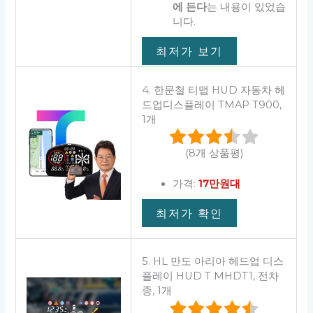
에 든다
는 내용이 있었습
니다.
최저가 보기
4. 한문철 티맵 HUD 자동차 헤
드업디스플레이 TMAP T900,
1개
(8개 상품평)
가격:
17만원대
최저가 확인
5. HL 만도 아리아 헤드업 디스
플레이 HUD T MHDT1, 전차
종, 1개