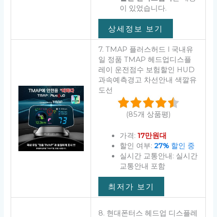
이 있었습니다.
상세정보 보기
7. TMAP 플러스허드 l 국내유
일 정품 TMAP 헤드업디스플
레이 운전점수 보험할인 HUD
과속예측경고 차선안내 색깔유
도선
(85개 상품평)
가격:
17만원대
할인 여부:
27%
할인 중
실시간 교통안내: 실시간
교통안내 포함
최저가 보기
8. 현대폰터스 헤드업 디스플레