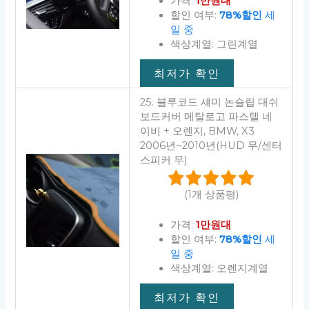
가격:
1만원대
할인 여부:
78%할인
세
일 중
색상계열: 그린계열
최저가 확인
25. 블루코드 섀미 논슬립 대쉬
보드커버 메탈로고 파스텔 네
이비 + 오렌지, BMW, X3
2006년~2010년(HUD 무/센터
스피커 무)
(1개 상품평)
가격:
1만원대
할인 여부:
78%할인
세
일 중
색상계열: 오렌지계열
최저가 확인