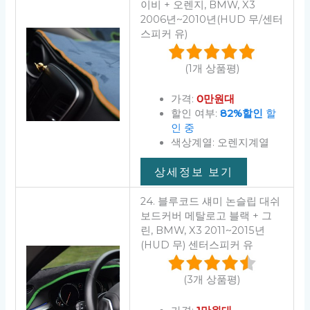
이비 + 오렌지, BMW, X3
2006년~2010년(HUD 무/센터
스피커 유)
(1개 상품평)
가격:
0만원대
할인 여부:
82%할인
할
인 중
색상계열: 오렌지계열
상세정보 보기
24. 블루코드 섀미 논슬립 대쉬
보드커버 메탈로고 블랙 + 그
린, BMW, X3 2011~2015년
(HUD 무) 센터스피커 유
(3개 상품평)