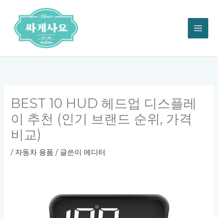
콘
텐
츠
로
건
너
뛰
기
BEST 10 HUD 헤드업 디스플레
이 추천 (인기 브랜드 순위, 가격
비교)
/
자동차 용품
/ 글쓴이
에디터