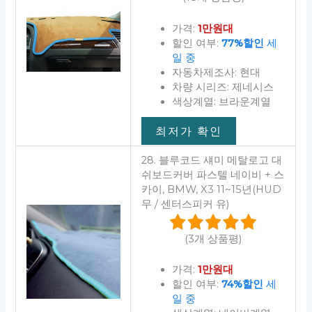
가격:
1만원대
할인 여부:
77%할인
세
일 중
자동차제조사: 현대
차량 시리즈: 제네시스
색상계열: 브라운계열
최저가 확인
28. 블루코드 섀미 메탈로고 대
쉬보드커버 파스텔 네이비 + 스
카이, BMW, X3 11~15년(HUD
무 / 센터스피커 유)
(3개 상품평)
가격:
1만원대
할인 여부:
74%할인
세
일 중