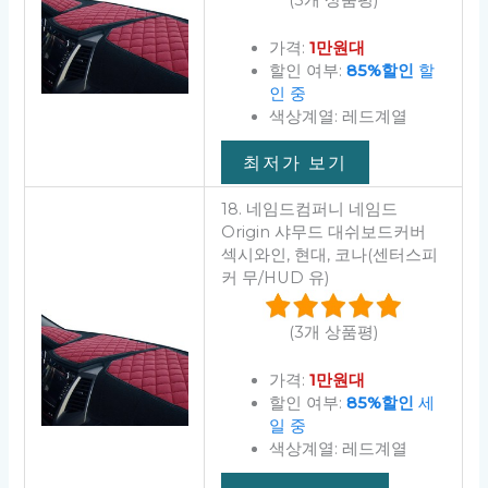
가격:
1만원대
할인 여부:
85%할인
할
인 중
색상계열: 레드계열
최저가 보기
18. 네임드컴퍼니 네임드
Origin 샤무드 대쉬보드커버
섹시와인, 현대, 코나(센터스피
커 무/HUD 유)
(3개 상품평)
가격:
1만원대
할인 여부:
85%할인
세
일 중
색상계열: 레드계열