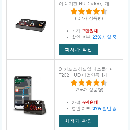
이 계기판 HUD V100, 1개
(137개 상품평)
가격:
7만원대
할인 여부:
23%
세일 중
최저가 확인
9. 카포스 헤드업 디스플레이
T202 HUD 티맵연동, 1개
(296개 상품평)
가격:
4만원대
할인 여부:
27%
할인 중
최저가 확인