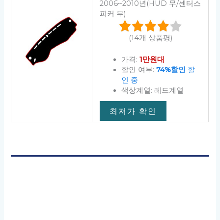
2006~2010년(HUD 무/센터스
피커 무)
(14개 상품평)
가격:
1만원대
할인 여부:
74%할인
할
인 중
색상계열: 레드계열
최저가 확인