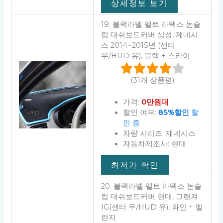
상세정보 보기
19. 블랙라벨 펠트 라텍스 논슬
립 대쉬보드커버 삼성, 제네시
스 2014~2015년 (센터
무/HUD 유), 블랙 + 스카이
(31개 상품평)
가격:
0만원대
할인 여부:
85%할인
할
인 중
차량 시리즈: 제네시스
자동차제조사: 현대
최저가 확인
20. 블랙라벨 펠트 라텍스 논슬
립 대쉬보드커버 현대, 그랜져
IG(센터 무/HUD 유), 와인 + 멜
란지