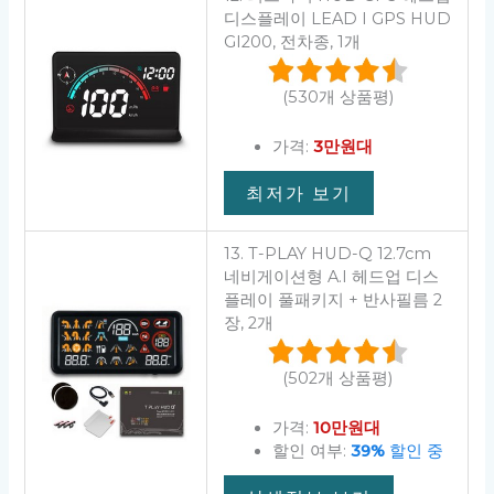
디스플레이 LEAD I GPS HUD
GI200, 전차종, 1개
(530개 상품평)
가격:
3만원대
최저가 보기
13. T-PLAY HUD-Q 12.7cm
네비게이션형 A.I 헤드업 디스
플레이 풀패키지 + 반사필름 2
장, 2개
(502개 상품평)
가격:
10만원대
할인 여부:
39%
할인 중