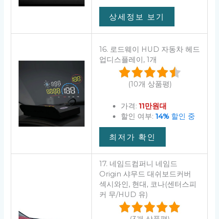
상세정보 보기
16. 로드웨이 HUD 자동차 헤드
업디스플레이, 1개
(10개 상품평)
가격:
11만원대
할인 여부:
14%
할인 중
최저가 확인
17. 네임드컴퍼니 네임드
Origin 샤무드 대쉬보드커버
섹시와인, 현대, 코나(센터스피
커 무/HUD 유)
(3개 상품평)