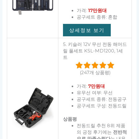
가격:
17만원대
공구세트 종류: 혼합
상세정보 보기
5. 키슬러 12V 무선 전동 해머드
릴 풀세트 KSL-MD1200, 1세
트
(247개 상품평)
가격:
7만원대
유무선 여부: 무선
공구세트 종류: 전동공구
공구세트 구성: 전동드릴
상품평
전동드릴 추천 8위 제품
의 긍정 후기에는
전반적
으로 만족스럽다
는 내용