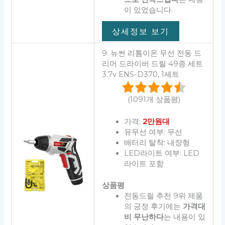
이 있었습니다.
상세정보 보기
9. 뉴썬 리튬이온 무선 전동 드
리머 드라이버 드릴 49종 세트
3.7v ENS-D370, 1세트
(1091개 상품평)
가격:
2만원대
유무선 여부: 무선
배터리 탈착: 내장형
LED라이트 여부: LED
라이트 포함
상품평
전동드릴 추천 9위 제품
의 긍정 후기에는
가격대
비 무난하다
는 내용이 있