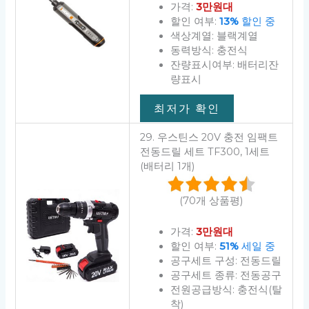
가격:
3만원대
할인 여부:
13%
할인 중
색상계열: 블랙계열
동력방식: 충전식
잔량표시여부: 배터리잔
량표시
최저가 확인
29. 우스틴스 20V 충전 임팩트
전동드릴 세트 TF300, 1세트
(배터리 1개)
(70개 상품평)
가격:
3만원대
할인 여부:
51%
세일 중
공구세트 구성: 전동드릴
공구세트 종류: 전동공구
전원공급방식: 충전식(탈
착)