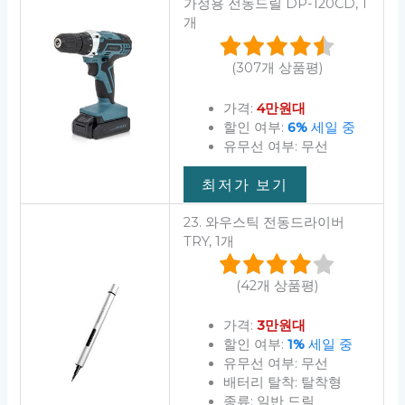
가정용 전동드릴 DP-120CD, 1
개
(307개 상품평)
가격:
4만원대
할인 여부:
6%
세일 중
유무선 여부: 무선
최저가 보기
23. 와우스틱 전동드라이버
TRY, 1개
(42개 상품평)
가격:
3만원대
할인 여부:
1%
세일 중
유무선 여부: 무선
배터리 탈착: 탈착형
종류: 일반 드릴