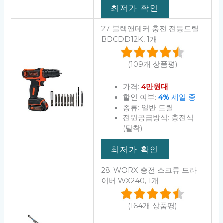
최저가 확인
27. 블랙앤데커 충전 전동드릴
BDCDD12K, 1개
(109개 상품평)
가격:
4만원대
할인 여부:
4%
세일 중
종류: 일반 드릴
전원공급방식: 충전식
(탈착)
최저가 확인
28. WORX 충전 스크류 드라
이버 WX240, 1개
(164개 상품평)