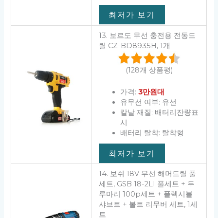
최저가 보기
13. 보르도 무선 충전용 전동드
릴 CZ-BD8935H, 1개
(128개 상품평)
가격:
3만원대
유무선 여부: 유선
칼날 재질: 배터리잔량표
시
배터리 탈착: 탈착형
최저가 보기
14. 보쉬 18V 무선 해머드릴 풀
세트, GSB 18-2LI 풀세트 + 두
루마리 100p세트 + 플렉시블
샤브트 + 볼트 리무버 세트, 1세
트