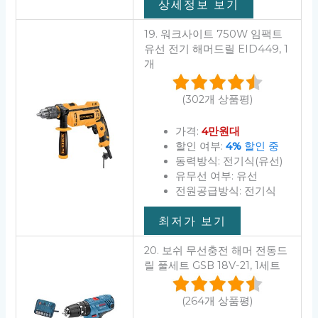
상세정보 보기
19. 워크사이트 750W 임팩트
유선 전기 해머드릴 EID449, 1
개
(302개 상품평)
가격:
4만원대
할인 여부:
4%
할인 중
동력방식: 전기식(유선)
유무선 여부: 유선
전원공급방식: 전기식
최저가 보기
20. 보쉬 무선충전 해머 전동드
릴 풀세트 GSB 18V-21, 1세트
(264개 상품평)