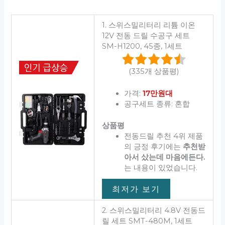
1. 스위스밀리터리 리튬 이온
12V 전동 드릴 수공구 세트
SM-H1200, 45종, 1세트
(335개 상품평)
가격:
17만원대
공구세트 종류: 혼합
상품평
전동드릴 추천 4위 제품
의 긍정 후기에는
추천받
아서 샀는데 마음에든다.
는 내용이 있었습니다.
최저가 보기
2. 스위스밀리터리 4.8V 전동드
릴 세트 SMT-480M, 1세트