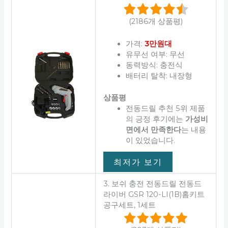
(2186개 상품평)
가격:
3만원대
유무선 여부: 무선
동력방식: 충전식
배터리 탈착: 내장형
상품평
전동드릴 추천 5위 제품
의 긍정 후기에는
가성비
면에서 만족한다
는 내용
이 있었습니다.
최저가 보기
3. 보쉬 충전 전동드릴 전동드
라이버 GSR 120-LI(1B)홈키트
공구세트, 1세트