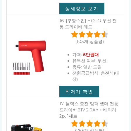
상세정보 보기
16. [쿠팡수입] HOTO 무선 전
동 드라이버 레드
(103개 상품평)
가격:
5만원대
유무선 여부: 무선
종류: 일반 드릴
전원공급방식: 충전식(내
장)
최저가 확인
17. 툴렉스 충전 임팩 햄머 전동
드라이버 21V 2.0Ah + 배터리
2p, 1세트
(755개 상품평)