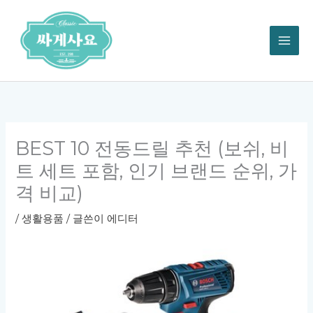
콘
텐
츠
로
건
너
뛰
기
BEST 10 전동드릴 추천 (보쉬, 비
트 세트 포함, 인기 브랜드 순위, 가
격 비교)
/
생활용품
/ 글쓴이
에디터