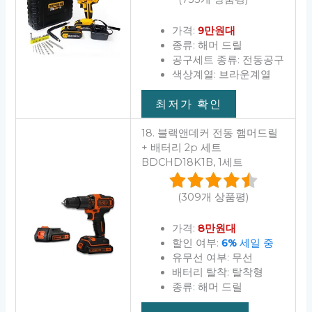
가격:
9만원대
종류: 해머 드릴
공구세트 종류: 전동공구
색상계열: 브라운계열
최저가 확인
18. 블랙앤데커 전동 햄머드릴
+ 배터리 2p 세트
BDCHD18K1B, 1세트
(309개 상품평)
가격:
8만원대
할인 여부:
6%
세일 중
유무선 여부: 무선
배터리 탈착: 탈착형
종류: 해머 드릴