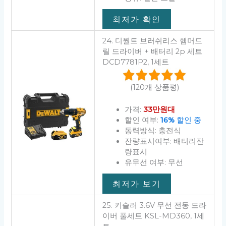
최저가 확인
24. 디월트 브러쉬리스 햄머드
릴 드라이버 + 배터리 2p 세트
DCD7781P2, 1세트
(120개 상품평)
가격:
33만원대
할인 여부:
16%
할인 중
동력방식: 충전식
잔량표시여부: 배터리잔
량표시
유무선 여부: 무선
최저가 보기
25. 키슬러 3.6V 무선 전동 드라
이버 풀세트 KSL-MD360, 1세