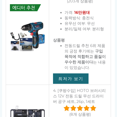
(203개 상품평)
가격:
16만원대
동력방식: 충전식
유무선 여부: 무선
분리/일체 여부: 분리형
상품평
전동드릴 추천 6위 제품
의 긍정 후기에는
구입
목적에 적합하고 품질이
우수한 제품이다
는 내용
이 있었습니다.
최저가 보기
4. [쿠팡수입] HOTO 브러시리
스 12V 전동 드릴 무선 드라이
버 공구 세트, 26p, 1세트
(8개 상품평)