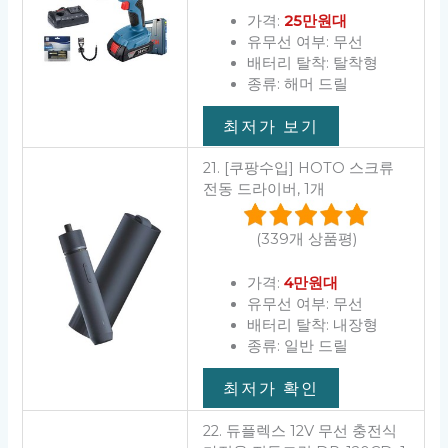
가격:
25만원대
유무선 여부: 무선
배터리 탈착: 탈착형
종류: 해머 드릴
최저가 보기
21. [쿠팡수입] HOTO 스크류
전동 드라이버, 1개
(339개 상품평)
가격:
4만원대
유무선 여부: 무선
배터리 탈착: 내장형
종류: 일반 드릴
최저가 확인
22. 듀플렉스 12V 무선 충전식