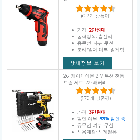
트
(612개 상품평)
가격:
2만원대
동력방식: 충전식
유무선 여부: 무선
분리/일체 여부: 일체형
상세정보 보기
26. 케이케이문 21V 무선 전동
드릴 세트, 2개배터리
(179개 상품평)
가격:
3만원대
할인 여부:
53%
할인 중
유무선 여부: 무선
사용계절: 사계절용