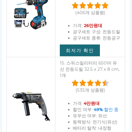
(406개 상품평)
가격:
26만원대
공구세트 구성: 전동드릴
공구세트 종류: 전동공구
최저가 확인
15. 스위스밀리터리 650W 유
선 전동드릴 32.5 x 27 x 8 cm,
1개
(535개 상품평)
가격:
4만원대
할인 여부:
49%
할인 중
유무선 여부: 유선
동력방식: 전기식(유선)
배터리 탈착: 내장형