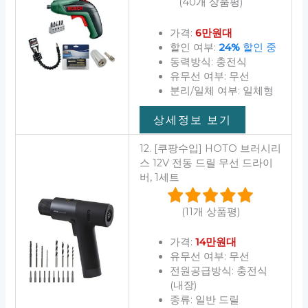
(40개 상품평)
가격:
6만원대
할인 여부:
24%
할인 중
동력방식: 충전식
유무선 여부: 무선
분리/일체 여부: 일체형
상세정보 보기
12. [쿠팡수입] HOTO 브러시리
스 12V 전동 드릴 무선 드라이
버, 1세트
(11개 상품평)
가격:
14만원대
유무선 여부: 무선
전원공급방식: 충전식
(내장)
종류: 일반 드릴