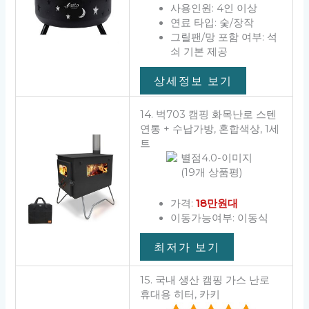
사용인원: 4인 이상
연료 타입: 숯/장작
그릴팬/망 포함 여부: 석
쇠 기본 제공
상세정보 보기
14. 벅703 캠핑 화목난로 스텐
연통 + 수납가방, 혼합색상, 1세
트
(19개 상품평)
가격:
18만원대
이동가능여부: 이동식
최저가 보기
15. 국내 생산 캠핑 가스 난로
휴대용 히터, 카키