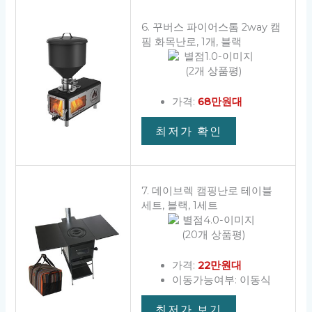
6. 꾸버스 파이어스톰 2way 캠
핌 화목난로, 1개, 블랙
(2개 상품평)
가격:
68만원대
최저가 확인
7. 데이브렉 캠핑난로 테이블
세트, 블랙, 1세트
(20개 상품평)
가격:
22만원대
이동가능여부: 이동식
최저가 보기