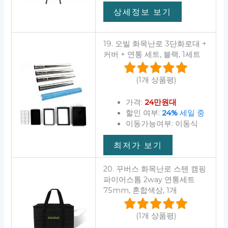
상세정보 보기
19. 오빌 화목난로 3단화로대 +
커버 + 연통 세트, 블랙, 1세트
(1개 상품평)
가격:
24만원대
할인 여부:
24%
세일 중
이동가능여부: 이동식
최저가 보기
20. 꾸버스 화목난로 스텐 캠핑
파이어스톰 2way 연통세트
75mm, 혼합색상, 1개
(1개 상품평)