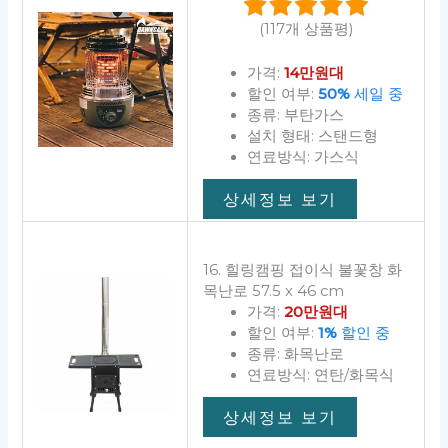
(117개 상품평)
가격:
14만원대
할인 여부:
50%
세일 중
종류: 부탄가스
설치 형태: 스탠드형
연료방식: 가스식
상세정보 보기
16. 힐링캠핑 접이식 불꽃창 화
목난로 57.5 x 46 cm
가격:
20만원대
할인 여부:
1%
할인 중
종류: 화목난로
연료방식: 연탄/화목식
상세정보 보기