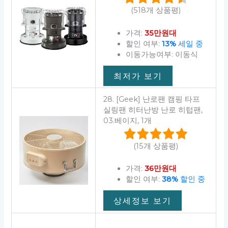
(518개 상품평)
가격:
35만원대
할인 여부:
13%
세일 중
이동가능여부: 이동식
최저가 보기
28. [Geek] 난로팬 캠핑 타프
실링팬 히터난방 난로 히텁팬,
03.베이지, 1개
(15개 상품평)
가격:
36만원대
할인 여부:
38%
할인 중
상세정보 보기