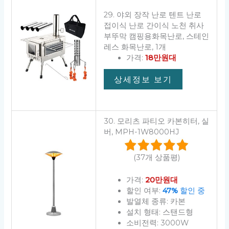
29. 야외 장작 난로 텐트 난로
접이식 난로 간이식 노천 취사
부뚜막 캠핑용화목난로, 스테인
레스 화목난로, 1개
가격:
18만원대
상세정보 보기
30. 모리츠 파티오 카본히터, 실
버, MPH-1W8000HJ
(37개 상품평)
가격:
20만원대
할인 여부:
47%
할인 중
발열체 종류: 카본
설치 형태: 스탠드형
소비전력: 3000W