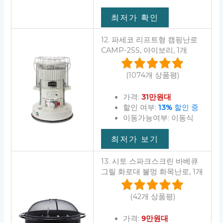
최저가 확인
12. 파세코 리프트형 캠핑난로
CAMP-25S, 아이보리, 1개
(1074개 상품평)
가격:
31만원대
할인 여부:
13%
할인 중
이동가능여부: 이동식
최저가 보기
13. 시토 스파크스크린 바베큐
그릴 화로대 불멍 화목난로, 1개
(42개 상품평)
가격:
9만원대