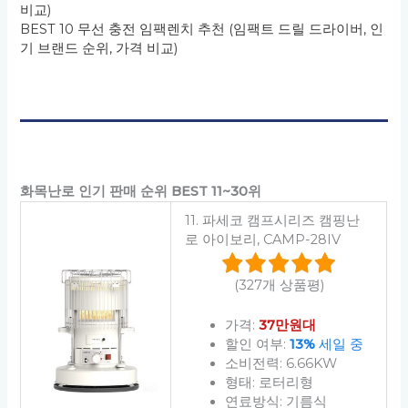
비교)
BEST 10 무선 충전 임팩렌치 추천 (임팩트 드릴 드라이버, 인
기 브랜드 순위, 가격 비교)
화목난로 인기 판매 순위 BEST 11~30위
11. 파세코 캠프시리즈 캠핑난
로 아이보리, CAMP-28IV
(327개 상품평)
가격:
37만원대
할인 여부:
13%
세일 중
소비전력: 6.66KW
형태: 로터리형
연료방식: 기름식