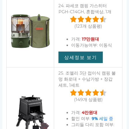
24. 파세코 캠핑 가스히터
PGH-C14GH, 혼합색상, 1개
(123개 상품평)
가격:
17만원대
이동가능여부: 이동식
상세정보 보기
25. 조엘리 3단 접이식 캠핑 불
멍 화로대 + 수납가방 + 장갑
세트, 1세트
(149개 상품평)
가격:
4만원대
할인 여부:
9%
세일 중
그리들 다리 포함 여부: