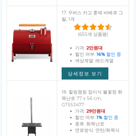
17. 꾸버스 카고 훈제 바베큐 그
릴, 1개
(655개 상품평)
가격:
2만원대
할인 여부:
16%
할인 중
색상계열: 레드계열
상세정보 보기
18. 힐링캠핑 접이식 불꽃창 화
목난로 77 x 56 cm,
GTSS3477
가격:
29만원대
할인 여부:
1%
할인 중
종류: 화목난로
연료방식: 연탄/화목식