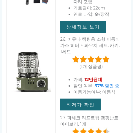
다리 포함
가로길이: 22cm
연료 타입: 숯/장작
상세정보 보기
26. 버뮤다 캠핑용 소형 이동식
가스 히터 + 파우치 세트, 카키,
1세트
(1개 상품평)
가격:
12만원대
할인 여부:
37%
할인 중
이동가능여부: 이동식
최저가 확인
27. 파세코 리프트형 캠핑난로,
아이보리, 1개