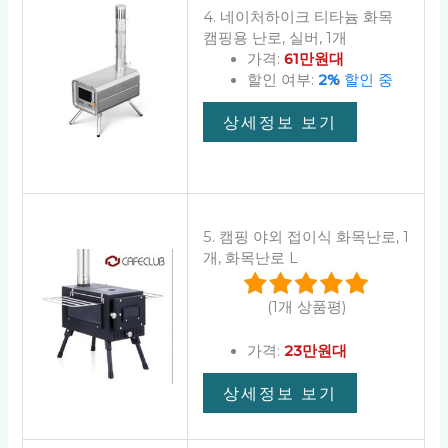
4. 네이처하이크 티타늄 화목
캠핑용 난로, 실버, 1개
가격:
61만원대
할인 여부:
2%
할인 중
상세정보 보기
5. 캠핑 야외 접이식 화목난로, 1
개, 화목난로 L
(1개 상품평)
가격:
23만원대
상세정보 보기