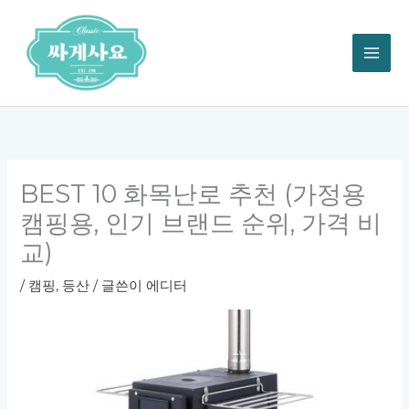
콘
텐
츠
로
건
너
뛰
기
BEST 10 화목난로 추천 (가정용
캠핑용, 인기 브랜드 순위, 가격 비
교)
/
캠핑, 등산
/ 글쓴이
에디터