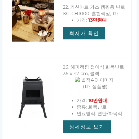
22. 키친아트 가스 캠핑용 난로
KG-CH1000, 혼합색상, 1개
가격:
13만원대
최저가 확인
23. 해피캠핑 접이식 화목난로
35 x 47 cm, 블랙
(1개 상품평)
가격:
10만원대
종류: 화목난로
연료방식: 연탄/화목식
상세정보 보기