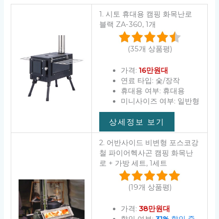
1. 시토 휴대용 캠핑 화목난로
블랙 ZA-360, 1개
(35개 상품평)
가격:
16만원대
연료 타입: 숯/장작
휴대용 여부: 휴대용
미니사이즈 여부: 일반형
상세정보 보기
2. 어반사이드 비변형 포스코강
철 파이어헥사곤 캠핑 화목난
로 + 가방 세트, 1세트
(19개 상품평)
가격:
38만원대