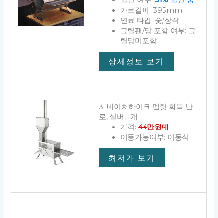
할인 여부:
31%
할인 중
가로길이: 395mm
연료 타입: 숯/장작
그릴팬/망 포함 여부: 그
릴망미포함
상세정보 보기
3. 네이처하이크 펠릿 화목 난
로, 실버, 1개
가격:
44만원대
이동가능여부: 이동식
최저가 보기