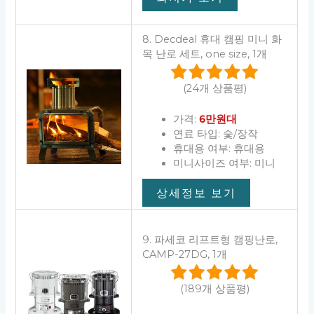
8. Decdeal 휴대 캠핑 미니 화
목 난로 세트, one size, 1개
(24개 상품평)
가격:
6만원대
연료 타입: 숯/장작
휴대용 여부: 휴대용
미니사이즈 여부: 미니
상세정보 보기
9. 파세코 리프트형 캠핑난로,
CAMP-27DG, 1개
(189개 상품평)