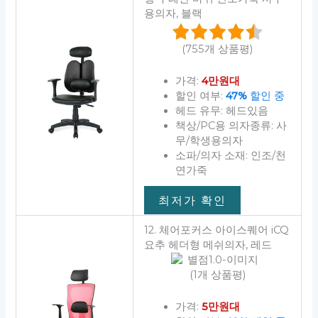
용의자, 블랙
(755개 상품평)
가격:
4만원대
할인 여부:
47%
할인 중
헤드 유무: 헤드있음
책상/PC용 의자종류: 사
무/학생용의자
소파/의자 소재: 인조/천
연가죽
최저가 확인
12. 체어포커스 아이스퀘어 iCQ
요추 헤더형 메쉬의자, 레드
(1개 상품평)
가격:
5만원대