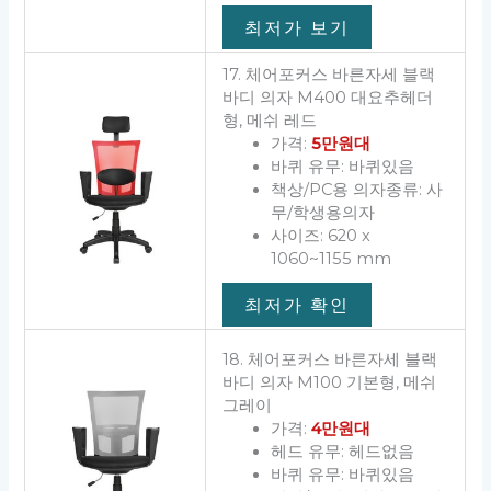
최저가 보기
17. 체어포커스 바른자세 블랙
바디 의자 M400 대요추헤더
형, 메쉬 레드
가격:
5만원대
바퀴 유무: 바퀴있음
책상/PC용 의자종류: 사
무/학생용의자
사이즈: 620 x
1060~1155 mm
최저가 확인
18. 체어포커스 바른자세 블랙
바디 의자 M100 기본형, 메쉬
그레이
가격:
4만원대
헤드 유무: 헤드없음
바퀴 유무: 바퀴있음