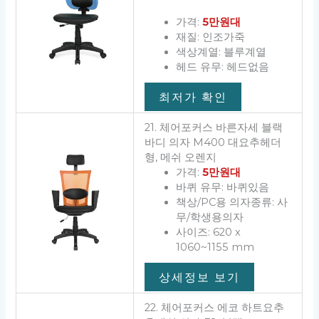
가격:
5만원대
재질: 인조가죽
색상계열: 블루계열
헤드 유무: 헤드없음
최저가 확인
21. 체어포커스 바른자세 블랙
바디 의자 M400 대요추헤더
형, 메쉬 오렌지
가격:
5만원대
바퀴 유무: 바퀴있음
책상/PC용 의자종류: 사
무/학생용의자
사이즈: 620 x
1060~1155 mm
상세정보 보기
22. 체어포커스 에코 하트요추