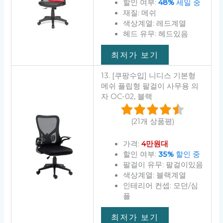
할인 여부:
48%
세일 중
재질: 메쉬
색상계열: 레드계열
헤드 유무: 헤드있음
최저가 보기
13. [쿠팡수입] 니디스 기본형
메쉬 플립형 팔걸이 사무용 의
자 OC-02, 블랙
(21개 상품평)
가격:
4만원대
할인 여부:
35%
할인 중
팔걸이 유무: 팔걸이있음
색상계열: 블랙계열
인테리어 컨셉: 모던/심
플
최저가 보기