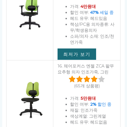
가격:
4만원대
할인 여부:
47%
세일 중
헤드 유무: 헤드있음
책상/PC용 의자종류: 사
무/학생용의자
소파/의자 소재: 인조/천
연가죽
최저가 보기
16. 체어포커스 엔젤 ZCA 팔무
요추형 의자 인조가죽, 그린
(65개 상품평)
가격:
5만원대
할인 여부:
2%
할인 중
재질: 인조가죽
색상계열: 그린계열
헤드 유무: 헤드없음