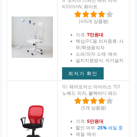
9. 코시나 스파인 메쉬 의자
K100HW, 화이트
(416개 상품평)
가격:
7만원대
책상/PC용 의자종류: 사
무/학생용의자
소파/의자 소재: 메쉬
설치지원방식: 자가설치
최저가 확인
10. 체어포커스 아이리스 701
노헤드 의자, 블랙바디 레드
(5개 상품평)
가격:
5만원대
할인 여부:
25%
세일 중
재질: 메쉬