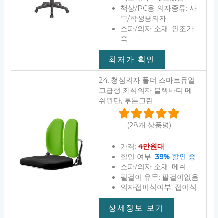
책상/PC용 의자종류: 사
무/학생용의자
소파/의자 소재: 인조가
죽
최저가 확인
24. 청심의자 폴더 스마트듀얼
고급형 좌식의자 블랙바디 메
쉬원단, 투톤그린
(28개 상품평)
가격:
4만원대
할인 여부:
39%
할인 중
소파/의자 소재: 메쉬
팔걸이 유무: 팔걸이없음
의자접이식여부: 접이식
상세정보 보기