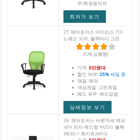
무/학생용의자
최저가 보기
27. 체어포커스 아이리스 701
노헤드 의자, 블랙바디 그린
(5개 상품평)
가격:
5만원대
할인 여부:
25%
세일 중
재질: 메쉬
색상계열: 그린계열
헤드 유무: 헤드없음
상세정보 보기
28. 체어포커스 바른자세 메쉬
WH 의자 헤드형 M200, 블랙
(메쉬) + 화이트(바디)