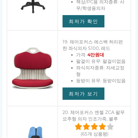
책상/PC용 의자종류: 사
무/학생용의자
최저가 확인
19. 체어포커스 에스백 허리편
한 좌식의자 S100, 레드
가격:
4만원대
팔걸이 유무: 팔걸이없음
좌식의자종류: 자세교정
형
등받이 유무: 등받이있음
최저가 보기
20. 체어포커스 엔젤 ZCA 팔무
요추형 의자 인조가죽, 블루
(65개 상품평)