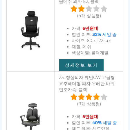
올메쉬 의자 E2, 블랙
(4개 상품평)
가격:
6만원대
할인 여부:
32%
세일 중
사이즈: 60 x 122 cm
재질: 메쉬
색상계열: 블랙계열
상세정보 보기
23. 청심의자 휴먼CW 고급형
요추헤더형 의자 우레탄 바퀴
인조가죽, 블랙
(9개 상품평)
가격:
5만원대
할인 여부:
40%
세일 중
헤드 유무: 헤드있음