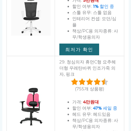
가격:
5만원대
할인 여부:
1%
할인 중
스툴 유무: 스툴 없음
인테리어 컨셉: 모던/심
플
책상/PC용 의자종류: 사
무/학생용의자
최저가 확인
29. 청심의자 휴먼C형 요추헤
더형 우레탄바퀴 인조가죽 의
자, 핑크
(755개 상품평)
가격:
4만원대
할인 여부:
47%
세일 중
헤드 유무: 헤드있음
책상/PC용 의자종류: 사
무/학생용의자