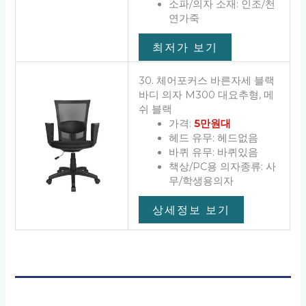
소파/의자 소재: 인조/천
연가죽
최저가 보기
30. 체어포커스 바른자세 블랙
바디 의자 M300 대요추형, 메
쉬 블랙
가격:
5만원대
헤드 유무: 헤드없음
바퀴 유무: 바퀴있음
책상/PC용 의자종류: 사
무/학생용의자
상세정보 보기