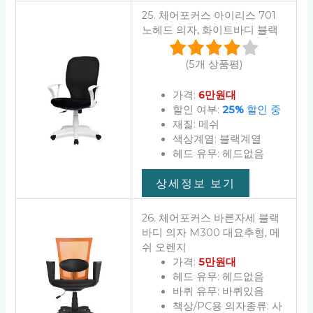
25. 체어포커스 아이리스 701
노헤드 의자, 화이트바디 블랙
(5개 상품평)
가격:
6만원대
할인 여부:
25%
할인 중
재질: 메쉬
색상계열: 블랙계열
헤드 유무: 헤드없음
상세정보 보기
26. 체어포커스 바른자세 블랙
바디 의자 M300 대요추형, 메
쉬 오렌지
가격:
5만원대
헤드 유무: 헤드없음
바퀴 유무: 바퀴있음
책상/PC용 의자종류: 사