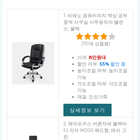
1. 비애노 컴퓨터의자 책상 공부
중역 사무실 사무용의자 밸런
스, 블랙
(70개 상품평)
가격:
8만원대
할인 여부:
55%
할인 중
높이조절 여부: 높이조절
가능
각도조절 여부: 각도조절
가능
재질: 인조가죽
상세정보 보기
2. 체어포커스 바른자세 블랙바
디 의자 M200 헤드형, 메쉬 그
린