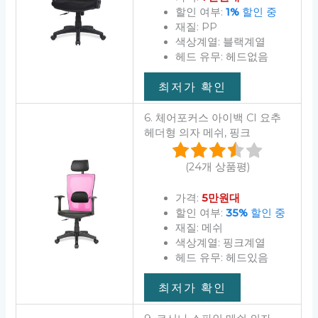
할인 여부:
1%
할인 중
재질: PP
색상계열: 블랙계열
헤드 유무: 헤드없음
최저가 확인
6. 체어포커스 아이백 CI 요추
헤더형 의자 메쉬, 핑크
(24개 상품평)
가격:
5만원대
할인 여부:
35%
할인 중
재질: 메쉬
색상계열: 핑크계열
헤드 유무: 헤드있음
최저가 확인