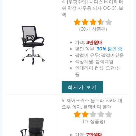
4. [쿠팡수입] 니디스 베이직 메
쉬 학생 사무용 의자 OC-01, 블
랙
(60개 상품평)
가격:
3만원대
할인 여부:
30%
할인 중
팔걸이 유무: 팔걸이있음
색상계열: 블랙계열
인테리어 컨셉: 모던/심
플
최저가 보기
5. 체어포커스 울트라 V302 대
요추 의자, 블랙바디 블랙
(1개 상품평)
가격:
7만원대