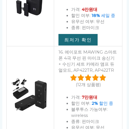
가격:
4만원대
할인 여부:
18%
세일 중
유무선 여부: 무선
종류: 핀마이크
최저가 확인
16. 에이포트 MAWING 스마트
폰 4극 무선 핀 마이크 송신기
+ 수신기 세트 카메라 앰프 듀
얼모드, AP422TR, AP422TR
(12개 상품평)
가격:
7만원대
할인 여부:
2%
할인 중
블루투스 가능여부:
wireless
종류: 핀마이크
유무선 여부: 무선