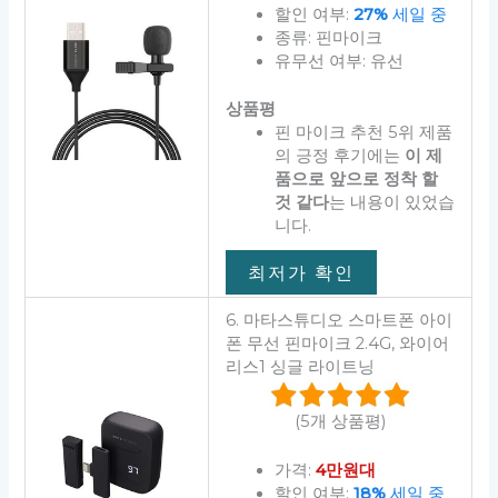
할인 여부:
27%
세일 중
종류: 핀마이크
유무선 여부: 유선
상품평
핀 마이크 추천 5위 제품
의 긍정 후기에는
이 제
품으로 앞으로 정착 할
것 같다
는 내용이 있었습
니다.
최저가 확인
6. 마타스튜디오 스마트폰 아이
폰 무선 핀마이크 2.4G, 와이어
리스1 싱글 라이트닝
(5개 상품평)
가격:
4만원대
할인 여부:
18%
세일 중