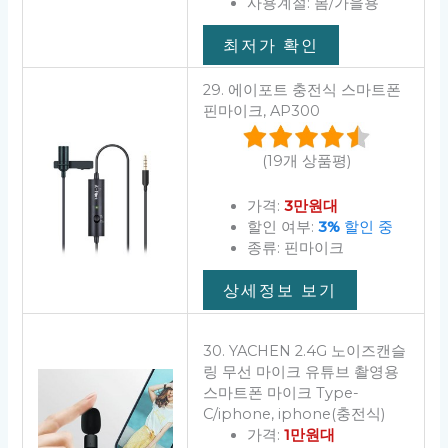
사용계절: 봄/가을용
최저가 확인
29. 에이포트 충전식 스마트폰
핀마이크, AP300
(19개 상품평)
가격:
3만원대
할인 여부:
3%
할인 중
종류: 핀마이크
상세정보 보기
30. YACHEN 2.4G 노이즈캔슬
링 무선 마이크 유튜브 촬영용
스마트폰 마이크 Type-
C/iphone, iphone(충전식)
가격:
1만원대