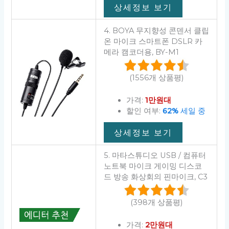
상세정보 보기
4. BOYA 무지향성 콘덴서 클립
온 마이크 스마트폰 DSLR 카
메라 캠코더용, BY-M1
(1556개 상품평)
가격:
1만원대
할인 여부:
62%
세일 중
상세정보 보기
5. 마타스튜디오 USB / 컴퓨터
노트북 마이크 게이밍 디스코
드 방송 화상회의 핀마이크, C3
(398개 상품평)
가격:
2만원대