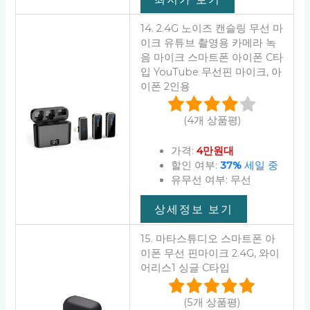
14. 2.4G 노이즈 캔슬링 무선 마
이크 유튜브 촬영용 카메라 녹
음 마이크 스마트폰 아이폰 C타
입 YouTube 무선핀 마이크, 아
이폰 2인용
(4개 상품평)
가격:
4만원대
할인 여부:
37%
세일 중
유무선 여부: 무선
상세정보 보기
15. 마타스튜디오 스마트폰 아
이폰 무선 핀마이크 2.4G, 와이
어리스1 싱글 C타입
(5개 상품평)