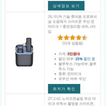
상세정보 보기
26. RUN 기술 휴대용 프로페셔
널 소음제거 스마트폰 무선 핀
마이크 + 충전정리함 세트, c타
입
(10개 상품평)
가격:
3만원대
할인 여부:
25%
할인 중
블루투스 가능여부: 블루
투스 가능
종류: 핀마이크
유무선 여부: 무선
최저가 확인
27. 2.4G 노이즈캔슬링 무선 마
이크 유튜브 촬영용 스마트폰,