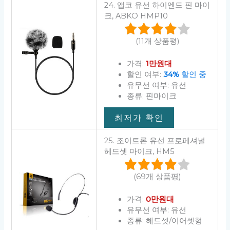
24. 앱코 유선 하이엔드 핀 마이
크, ABKO HMP10
(11개 상품평)
가격:
1만원대
할인 여부:
34%
할인 중
유무선 여부: 유선
종류: 핀마이크
최저가 확인
25. 조이트론 유선 프로페셔널
헤드셋 마이크, HM5
(69개 상품평)
가격:
0만원대
유무선 여부: 유선
종류: 헤드셋/이어셋형