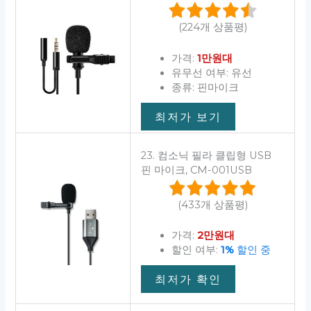
(224개 상품평)
가격:
1만원대
유무선 여부: 유선
종류: 핀마이크
최저가 보기
23. 컴소닉 필라 클립형 USB
핀 마이크, CM-001USB
(433개 상품평)
가격:
2만원대
할인 여부:
1%
할인 중
최저가 확인