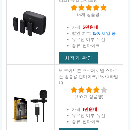
리스1 듀얼 라이트닝
(5개 상품평)
가격:
5만원대
할인 여부:
15%
세일 중
유무선 여부: 무선
종류: 핀마이크
최저가 확인
9. 조이트론 프로페셔널 스마트
폰 방송용 핀마이크, P5 C(타입
C)
(347개 상품평)
가격:
1만원대
유무선 여부: 유선
종류: 핀마이크