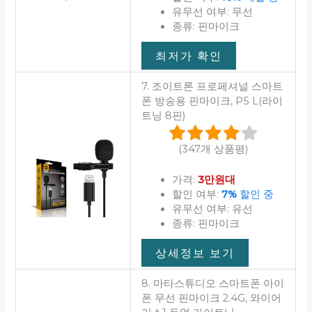
유무선 여부: 무선
종류: 핀마이크
최저가 확인
7. 조이트론 프로페셔널 스마트
폰 방송용 핀마이크, P5 L(라이
트닝 8핀)
(347개 상품평)
가격:
3만원대
할인 여부:
7%
할인 중
유무선 여부: 유선
종류: 핀마이크
상세정보 보기
8. 마타스튜디오 스마트폰 아이
폰 무선 핀마이크 2.4G, 와이어