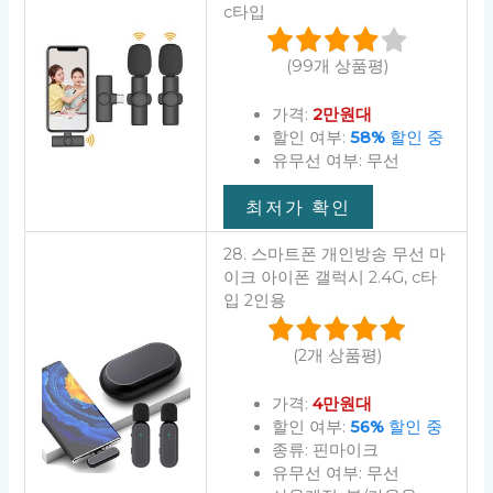
c타입
(99개 상품평)
가격:
2만원대
할인 여부:
58%
할인 중
유무선 여부: 무선
최저가 확인
28. 스마트폰 개인방송 무선 마
이크 아이폰 갤럭시 2.4G, c타
입 2인용
(2개 상품평)
가격:
4만원대
할인 여부:
56%
할인 중
종류: 핀마이크
유무선 여부: 무선