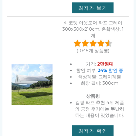
최저가 보기
4. 코멧 아웃도어 타프 그레이
300x300x210cm, 혼합색상, 1
개
(1045개 상품평)
가격:
2만원대
할인 여부:
34%
할인 중
색상계열: 그레이계열
최장 길이: 300cm
상품평
캠핑 타프 추천 4위 제품
의 긍정 후기에는
무난하
다
는 내용이 있었습니다.
최저가 확인