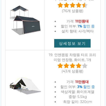
(76개 상품평)
가격:
11만원대
할인 여부:
1%
할인 중
설치 형태: 사각/렉타
상세정보 보기
19. 인앤캠핑 차량용 타프 프리
미엄 연장형, 화이트, 1개
(43개 상품평)
가격:
11만원대
할인 여부:
3%
할인 중
색상계열: 화이트계열
중량: 5.5kg
최장 길이: 320cm