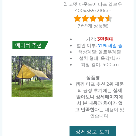
2. 코멧 아웃도어 타프 옐로우
400x365x210cm
(959개 상품평)
가격:
3만원대
할인 여부:
71%
세일 중
색상계열: 옐로우계열
설치 형태: 육각/헥사
최장 길이: 400cm
상품평
캠핑 타프 추천 2위 제품
의 긍정 후기에는
실제
받아보니 상세페이지에
서 본 내용과 차이가 없
고 만족한다
는 내용이 있
었습니다.
상세정보 보기