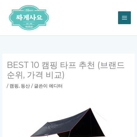
콘
텐
츠
로
건
너
뛰
기
BEST 10 캠핑 타프 추천 (브랜드
순위, 가격 비교)
/
캠핑, 등산
/ 글쓴이
에디터