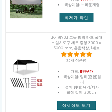
색상계열: 브라운계열
최저가 확인
30. 벅703 그늘 암막 타프 폴대
+ 설치도구 세트 중형 3000 x
3000 mm, 혼합색상, 1세트
(13개 상품평)
가격:
8만원대
색상계열: 멀티(혼합)컬
러
설치 형태: 육각/헥사
최장 길이: 300cm
상세정보 보기