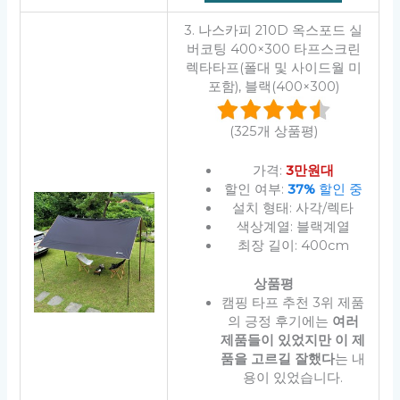
3. 나스카피 210D 옥스포드 실
버코팅 400×300 타프스크린
렉타타프(폴대 및 사이드월 미
포함), 블랙(400×300)
(325개 상품평)
가격:
3만원대
할인 여부:
37%
할인 중
설치 형태: 사각/렉타
색상계열: 블랙계열
최장 길이: 400cm
상품평
캠핑 타프 추천 3위 제품
의 긍정 후기에는
여러
제품들이 있었지만 이 제
품을 고르길 잘했다
는 내
용이 있었습니다.