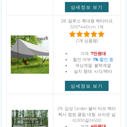
상세정보 보기
28. 칼루스 특대형 렉타타프
500*440cm, 1개
(1개 상품평)
가격:
7만원대
할인 여부:
1%
할인 중
색상계열: 블랙계열
설치 형태: 사각/렉타
상세정보 보기
29. 감성 Girder 쉘터 타프 렉타
헥사 캠핑 클럽 대형, 브라운 넓
이300길이500
가격:
4만원대