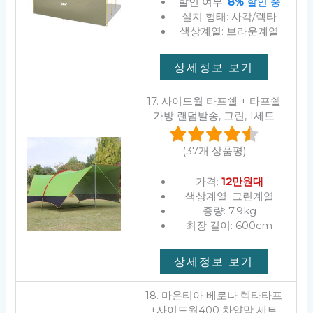
할인 여부:
8%
할인 중
설치 형태: 사각/렉타
색상계열: 브라운계열
상세정보 보기
17. 사이드월 타프쉘 + 타프쉘
가방 랜덤발송, 그린, 1세트
(37개 상품평)
가격:
12만원대
색상계열: 그린계열
중량: 7.9kg
최장 길이: 600cm
상세정보 보기
18. 마운티아 베로나 렉타타프
+사이드월400 차양막 세트