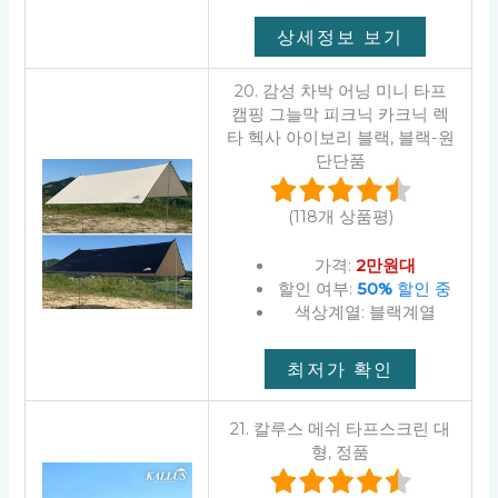
상세정보 보기
20. 감성 차박 어닝 미니 타프
캠핑 그늘막 피크닉 카크닉 렉
타 헥사 아이보리 블랙, 블랙-원
단단품
(118개 상품평)
가격:
2만원대
할인 여부:
50%
할인 중
색상계열: 블랙계열
최저가 확인
21. 칼루스 메쉬 타프스크린 대
형, 정품