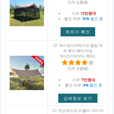
(5개 상품평)
가격:
12만원대
할인 여부:
16%
할인 중
최저가 확인
22. NH 네이처하이크 캠핑 야
외 헥사 렉타 타프
NH20TM006, 렉타L
(5개 상품평)
가격:
7만원대
할인 여부:
9%
할인 중
상세정보 보기
23. 빈슨메시프 티클라 300 타