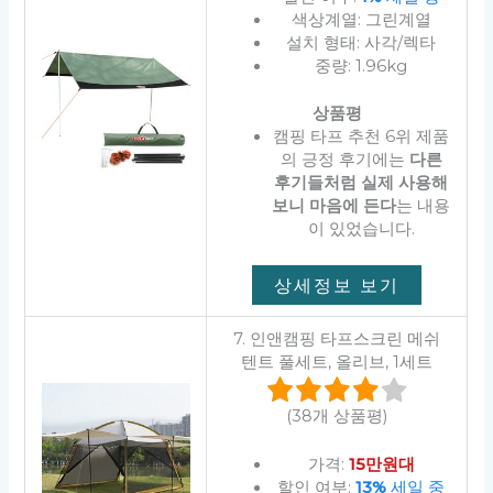
색상계열: 그린계열
설치 형태: 사각/렉타
중량: 1.96kg
상품평
캠핑 타프 추천 6위 제품
의 긍정 후기에는
다른
후기들처럼 실제 사용해
보니 마음에 든다
는 내용
이 있었습니다.
상세정보 보기
7. 인앤캠핑 타프스크린 메쉬
텐트 풀세트, 올리브, 1세트
(38개 상품평)
가격:
15만원대
할인 여부:
13%
세일 중