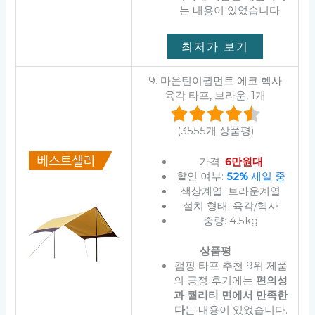
는 내용이 있었습니다.
최저가 보기
9. 마운틴이큅먼트 에코 헥사
육각 타프, 브라운, 1개
(3555개 상품평)
가격:
6만원대
할인 여부:
52%
세일 중
색상계열: 브라운계열
설치 형태: 육각/헥사
중량: 4.5kg
상품평
캠핑 타프 추천 9위 제품
의 긍정 후기에는
편의성
과 퀄리티 면에서 만족한
다
는 내용이 있었습니다.