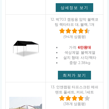
상세정보 보기
12. 벅703 캠핑용 암막 블랙코
팅 렉타타프 대, 블랙, 1개
(94개 상품평)
가격:
6만원대
색상계열: 블랙계열
설치 형태: 사각/렉타
중량: 2.38kg
최저가 보기
13. 인앤캠핑 타프스크린 메쉬
텐트 풀세트, 커피, 1세트
(38개 상품평)