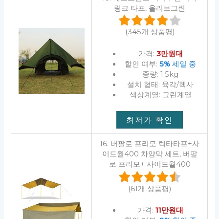
링크 타프, 올리브그린
(345개 상품평)
가격:
3만원대
할인 여부:
5%
세일 중
중량: 1.5kg
설치 형태: 육각/헥사
색상계열: 그린계열
최저가 확인
16. 버팔로 프리모 렉타타프+사
이드월400 차양막 세트, 버팔
로 프리모+ 사이드월400
(61개 상품평)
가격:
11만원대