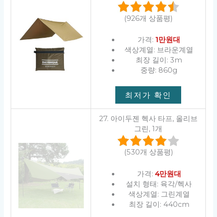
(926개 상품평)
가격:
1만원대
색상계열: 브라운계열
최장 길이: 3m
중량: 860g
최저가 확인
27. 아이두젠 헥사 타프, 올리브
그린, 1개
(530개 상품평)
가격:
4만원대
설치 형태: 육각/헥사
색상계열: 그린계열
최장 길이: 440cm