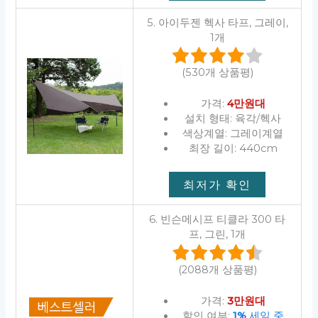
5. 아이두젠 헥사 타프, 그레이,
1개
(530개 상품평)
가격:
4만원대
설치 형태: 육각/헥사
색상계열: 그레이계열
최장 길이: 440cm
최저가 확인
6. 빈슨메시프 티클라 300 타
프, 그린, 1개
(2088개 상품평)
가격:
3만원대
할인 여부:
1%
세일 중