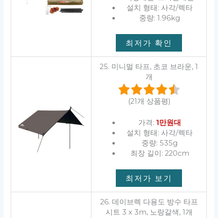
설치 형태: 사각/렉타
중량: 1.96kg
최저가 확인
25. 미니멀 타프, 초코 브라운, 1
개
(21개 상품평)
가격:
1만원대
설치 형태: 사각/렉타
중량: 535g
최장 길이: 220cm
최저가 보기
26. 데이브렉 다용도 방수 타프
시트 3 x 3m, 노랑갈색, 1개