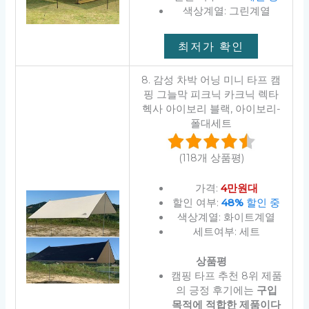
색상계열: 그린계열
최저가 확인
8. 감성 차박 어닝 미니 타프 캠
핑 그늘막 피크닉 카크닉 렉타
헥사 아이보리 블랙, 아이보리-
폴대세트
(118개 상품평)
가격:
4만원대
할인 여부:
48%
할인 중
색상계열: 화이트계열
세트여부: 세트
상품평
캠핑 타프 추천 8위 제품
의 긍정 후기에는
구입
목적에 적합한 제품이다