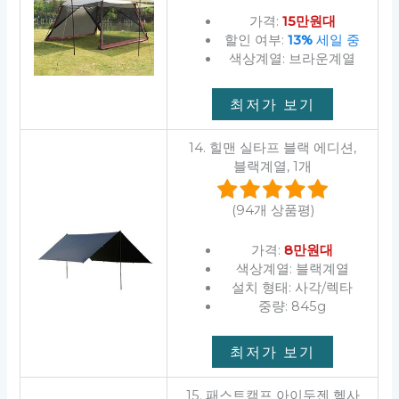
가격:
15만원대
할인 여부:
13%
세일 중
색상계열: 브라운계열
최저가 보기
14. 힐맨 실타프 블랙 에디션,
블랙계열, 1개
(94개 상품평)
가격:
8만원대
색상계열: 블랙계열
설치 형태: 사각/렉타
중량: 845g
최저가 보기
15. 패스트캠프 아이두젠 헥사