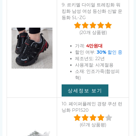
9. 르키엘 다이얼 트레킹화 워
킹화 남성 여성 등산화 신발 운
동화 SL-ZG
(20개 상품평)
가격:
4만원대
할인 여부:
30%
할인 중
제조년도: 22년
사용계절: 사계절용
소재: 인조가죽(합성피
혁)
상세정보 보기
10. 페이퍼플레인 경량 쿠션 런
닝화 PP1520
(61개 상품평)