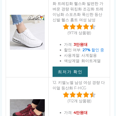
화 트레킹화 헬스화 발편한 가
벼운 경량 워킹화 조깅화 트레
이닝화 스포츠화 푹신한 등산
신발 헬스 홈트 여성 남성
(97개 상품평)
가격:
3만원대
할인 여부:
27%
할인 중
사용계절: 사계절용
색상계열: 화이트계열
최저가 확인
12. 키엘노엘 남성 여성 경량 다
이얼 등산화 F-HCG
(112개 상품평)
가격:
4만원대