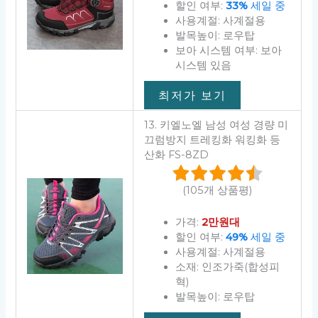
할인 여부:
33%
세일 중
사용계절: 사계절용
발목높이: 로우탑
보아 시스템 여부: 보아
시스템 있음
최저가 보기
13. 키엘노엘 남성 여성 경량 미
끄럼방지 트레킹화 워킹화 등
산화 FS-8ZD
(105개 상품평)
가격:
2만원대
할인 여부:
49%
세일 중
사용계절: 사계절용
소재: 인조가죽(합성피
혁)
발목높이: 로우탑