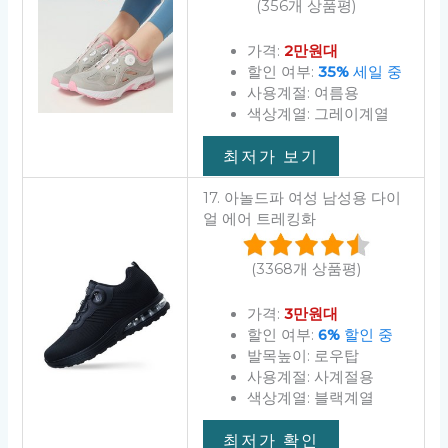
(356개 상품평)
가격:
2만원대
할인 여부:
35%
세일 중
사용계절: 여름용
색상계열: 그레이계열
최저가 보기
17. 아놀드파 여성 남성용 다이
얼 에어 트레킹화
(3368개 상품평)
가격:
3만원대
할인 여부:
6%
할인 중
발목높이: 로우탑
사용계절: 사계절용
색상계열: 블랙계열
최저가 확인