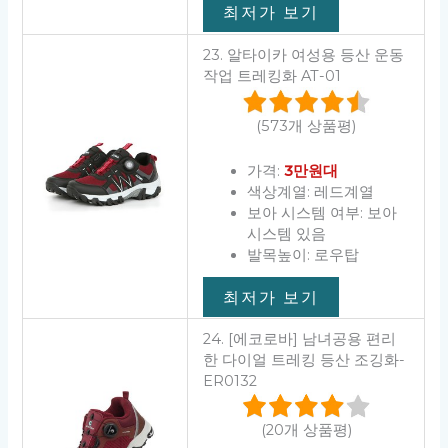
최저가 보기
23. 알타이카 여성용 등산 운동
작업 트레킹화 AT-01
(573개 상품평)
가격:
3만원대
색상계열: 레드계열
보아 시스템 여부: 보아
시스템 있음
발목높이: 로우탑
최저가 보기
24. [에코로바] 남녀공용 편리
한 다이얼 트레킹 등산 조깅화-
ER0132
(20개 상품평)