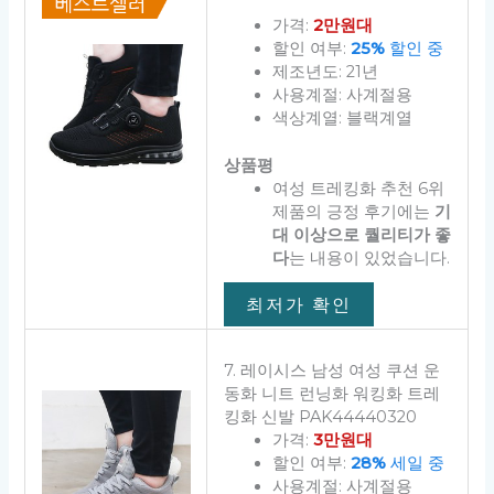
가격:
2만원대
할인 여부:
25%
할인 중
제조년도: 21년
사용계절: 사계절용
색상계열: 블랙계열
상품평
여성 트레킹화 추천 6위
제품의 긍정 후기에는
기
대 이상으로 퀄리티가 좋
다
는 내용이 있었습니다.
최저가 확인
7. 레이시스 남성 여성 쿠션 운
동화 니트 런닝화 워킹화 트레
킹화 신발 PAK44440320
가격:
3만원대
할인 여부:
28%
세일 중
사용계절: 사계절용