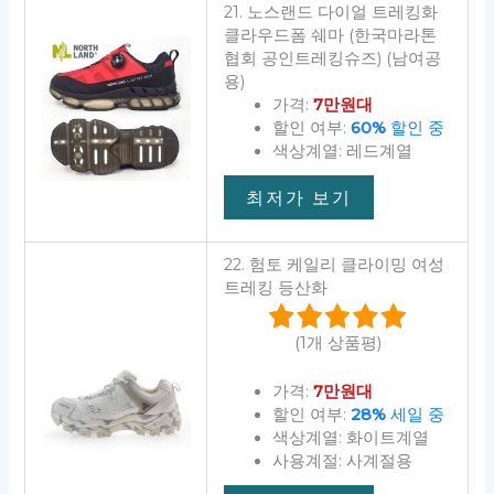
21. 노스랜드 다이얼 트레킹화
클라우드폼 쉐마 (한국마라톤
협회 공인트레킹슈즈) (남여공
용)
가격:
7만원대
할인 여부:
60%
할인 중
색상계열: 레드계열
최저가 보기
22. 험토 케일리 클라이밍 여성
트레킹 등산화
(1개 상품평)
가격:
7만원대
할인 여부:
28%
세일 중
색상계열: 화이트계열
사용계절: 사계절용