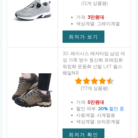
(12개 상품평)
가격:
3만원대
색상계열: 그레이계열
최저가 보기
30. 레이시스 레저타임 남성 여
성 가죽 방수 등산화 트레킹화
워킹화 운동화 신발 LXT 펄스
웨일NB
(77개 상품평)
가격:
5만원대
할인 여부:
20%
할인 중
사용계절: 사계절용
색상계열: 브라운계열
최저가 확인