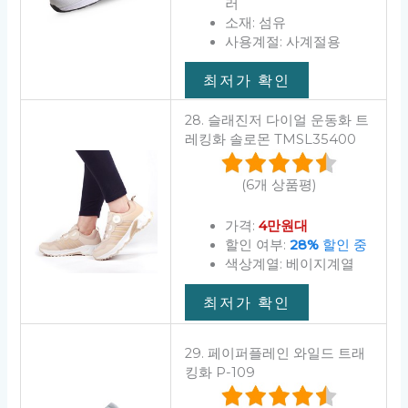
러
소재: 섬유
사용계절: 사계절용
최저가 확인
28. 슬래진저 다이얼 운동화 트
레킹화 솔로몬 TMSL35400
(6개 상품평)
가격:
4만원대
할인 여부:
28%
할인 중
색상계열: 베이지계열
최저가 확인
29. 페이퍼플레인 와일드 트래
킹화 P-109