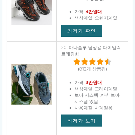
가격:
4만원대
색상계열: 오렌지계열
최저가 확인
20. 마나슬루 남성용 다이얼락
트레킹화
(812개 상품평)
가격:
3만원대
색상계열: 그레이계열
보아 시스템 여부: 보아
시스템 있음
사용계절: 사계절용
최저가 보기