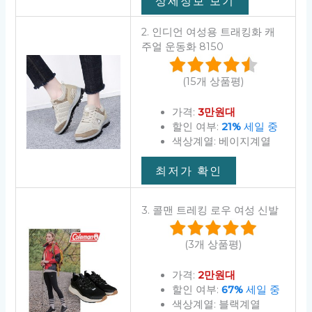
상세정보 보기
2. 인디언 여성용 트래킹화 캐
주얼 운동화 8150
(15개 상품평)
가격:
3만원대
할인 여부:
21%
세일 중
색상계열: 베이지계열
최저가 확인
3. 콜맨 트레킹 로우 여성 신발
(3개 상품평)
가격:
2만원대
할인 여부:
67%
세일 중
색상계열: 블랙계열