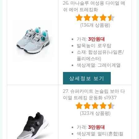
26. 마나슬루 여성용 다이얼 메
쉬 에어 트레킹화
(136개 상품평)
가격:
3만원대
발목높이: 로우탑
소재: 합성섬유(나일론/
폴리에스터)
색상계열: 그레이계열
상세정보 보기
27. 슈퍼카미트 논슬립 보아 다
이얼 트레킹 운동화 s1937
(323개 상품평)
가격:
3만원대
색상계열: 멀티(혼합)컬