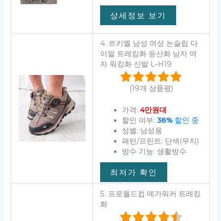
상세정보 보기
4. 르키엘 남성 여성 논슬립 다
이얼 트레킹화 등산화 남자 여
자 워킹화 신발 L-H19
(19개 상품평)
가격:
4만원대
할인 여부:
38%
할인 중
성별: 남성용
패턴/프린트: 단색(무지)
방수 기능: 생활방수
최저가 확인
5. 프로월드컵 메가워커 트레킹
화