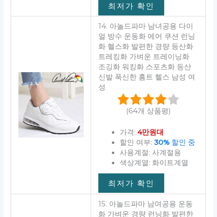
최저가 확인
14. 아놀드파마 남녀공용 다이
얼 방수 운동화 에어 쿠션 런닝
화 헬스화 발편한 경량 등산화
트레킹화 가벼운 트레이닝화
조깅화 워킹화 스포츠화 등산
신발 푹신한 홈트 헬스 남성 여
성
(64개 상품평)
가격:
4만원대
할인 여부:
30%
할인 중
사용계절: 사계절용
색상계열: 화이트계열
최저가 확인
15. 아놀드파마 남여공용 운동
화 가벼운 경량 런닝화 발편한