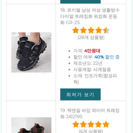
18. 르키엘 남성 여성 생활방수
다이얼 트레킹화 워킹화 운동
화 GR-Z5
(28개 상품평)
가격:
4만원대
할인 여부:
40%
할인 중
제조년도: 22년
사용계절: 사계절용
소재: 인조가죽(합성피
혁)
최저가 보기
19. 잭앤질 바잉 와이어 트레킹
화 JA1219S
(6개 상품평)