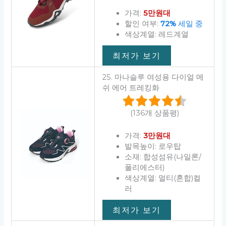
가격:
5만원대
할인 여부:
72%
세일 중
색상계열: 레드계열
최저가 보기
25. 마나슬루 여성용 다이얼 메
쉬 에어 트레킹화
(136개 상품평)
가격:
3만원대
발목높이: 로우탑
소재: 합성섬유(나일론/
폴리에스터)
색상계열: 멀티(혼합)컬
러
최저가 보기