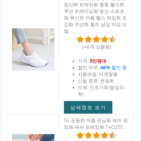
등산화 트레킹화 통풍 헬스화
쿠션 트레이닝화 등산 스포츠
화 푹신한 여름 헬스 워킹화 조
깅화 쿠션화 홈트 남성 여성 신
발
(48개 상품평)
가격:
3만원대
할인 여부:
48%
할인 중
사용계절: 사계절용
신발 종류: 운동화
소재: 인조가죽(합성피
혁)
상세정보 보기
16. 운동화 여름 런닝화 에어 워
킹화 메쉬 트레킹화 T4Q25S