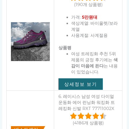
(190개 상품평)
가격:
5만원대
색상계열: 바이올렛/보라
계열
사용계절: 사계절용
상품평
여성 트레킹화 추천 5위
제품의 긍정 후기에는
색
감이 마음에 든다
는 내용
이 있었습니다.
상세정보 보기
6. 레이시스 남성 여성 다이얼
운동화 에어 런닝화 워킹화 트
레킹화 신발 RXT 77711002X
(4186개 상품평)