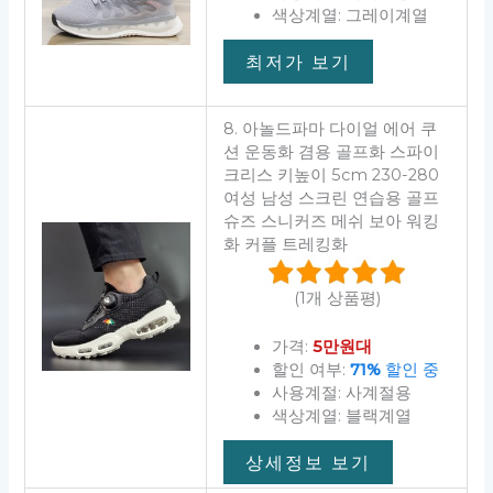
색상계열: 그레이계열
최저가 보기
8. 아놀드파마 다이얼 에어 쿠
션 운동화 겸용 골프화 스파이
크리스 키높이 5cm 230-280
여성 남성 스크린 연습용 골프
슈즈 스니커즈 메쉬 보아 워킹
화 커플 트레킹화
(1개 상품평)
가격:
5만원대
할인 여부:
71%
할인 중
사용계절: 사계절용
색상계열: 블랙계열
상세정보 보기