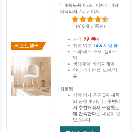
1. 메종드꼼마 스테이체어 카페
식탁의자 2p, 베이지
(418개 상품평)
가격:
7만원대
할인 여부:
18%
세일 중
소파/의자 소재: 플라스
틱
색상계열: 베이지계열
인테리어 컨셉: 모던/심
플
상품평
식탁 의자 추천 2위 제품
의 긍정 후기에는
주변에
서 추천해줘서 구입했는
데 만족한다
는 내용이 있
었습니다.