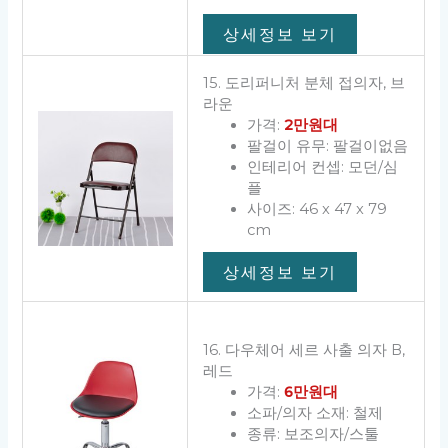
상세정보 보기
15. 도리퍼니처 분체 접의자, 브
라운
가격:
2만원대
팔걸이 유무: 팔걸이없음
인테리어 컨셉: 모던/심
플
사이즈: 46 x 47 x 79
cm
상세정보 보기
16. 다우체어 세르 사출 의자 B,
레드
가격:
6만원대
소파/의자 소재: 철제
종류: 보조의자/스툴