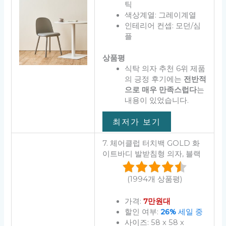
틱
색상계열: 그레이계열
인테리어 컨셉: 모던/심
플
상품평
식탁 의자 추천 6위 제품
의 긍정 후기에는
전반적
으로 매우 만족스럽다
는
내용이 있었습니다.
최저가 보기
7. 체어클럽 터치백 GOLD 화
이트바디 발받침형 의자, 블랙
(1994개 상품평)
가격:
7만원대
할인 여부:
26%
세일 중
사이즈: 58 x 58 x