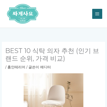
콘
텐
츠
로
건
너
뛰
기
BEST 10 식탁 의자 추천 (인기 브
랜드 순위, 가격 비교)
/
홈인테리어
/ 글쓴이
에디터