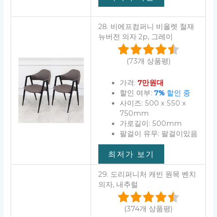
28. 비에프컴퍼니 비올렛 철재
뉴버전 의자 2p, 그레이
(73개 상품평)
가격:
7만원대
할인 여부:
7%
할인 중
사이즈: 500 x 550 x
750mm
가로길이: 500mm
팔걸이 유무: 팔걸이있음
최저가 보기
29. 도리퍼니처 캐빈 원목 벤치
의자, 내추럴
(374개 상품평)