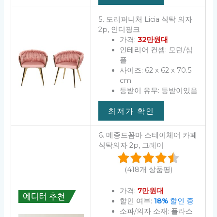
5. 도리퍼니처 Licia 식탁 의자
2p, 인디핑크
가격:
32만원대
인테리어 컨셉: 모던/심
플
사이즈: 62 x 62 x 70.5
cm
등받이 유무: 등받이있음
최저가 확인
6. 메종드꼼마 스테이체어 카페
식탁의자 2p, 그레이
(418개 상품평)
가격:
7만원대
할인 여부:
18%
할인 중
소파/의자 소재: 플라스