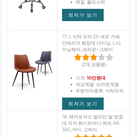
재질: 플라스틱
최저가 보기
17. L 식탁 의자 2P 세트 카페
인테리어 화장대 다이닝, L.다
이닝체어_브라운+그레이
(2개 상품평)
가격:
10만원대
색상계열: 브라운계열
주방의자종류: 식탁의자
최저가 보기
18. 체어포커스 알라딘 발 받침
대 의자 화이트바디 메쉬 AR-
365_WH, 그레이