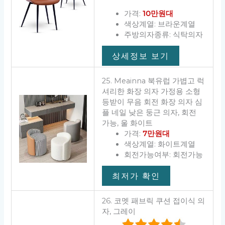
가격:
10만원대
색상계열: 브라운계열
주방의자종류: 식탁의자
상세정보 보기
25. Meainna 북유럽 가볍고 럭
셔리한 화장 의자 가정용 소형
등받이 무음 회전 화장 의자 심
플 네일 낮은 둥근 의자, 회전
가능, 울 화이트
가격:
7만원대
색상계열: 화이트계열
회전가능여부: 회전가능
최저가 확인
26. 코멧 패브릭 쿠션 접이식 의
자, 그레이