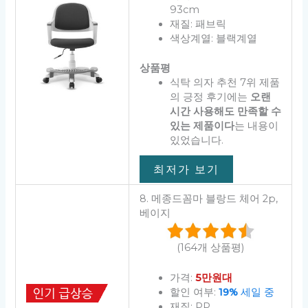
93cm
재질: 패브릭
색상계열: 블랙계열
상품평
식탁 의자 추천 7위 제품
의 긍정 후기에는
오랜
시간 사용해도 만족할 수
있는 제품이다
는 내용이
있었습니다.
최저가 보기
8. 메종드꼼마 블랑드 체어 2p,
베이지
(164개 상품평)
가격:
5만원대
할인 여부:
19%
세일 중
재질: PP