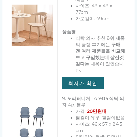
사이즈: 49 x 49 x
77cm
가로길이: 49cm
상품평
식탁 의자 추천 8위 제품
의 긍정 후기에는
구매
전 여러 제품들을 비교해
보고 구입했는데 잘산것
같다
는 내용이 있었습니
다.
최저가 확인
9. 도리퍼니처 Loretta 식탁 의
자 4p, 블루
가격:
20만원대
팔걸이 유무: 팔걸이없음
사이즈: 46 x 57 x 84.5
cm
인테리어 컨셉: 모던/심