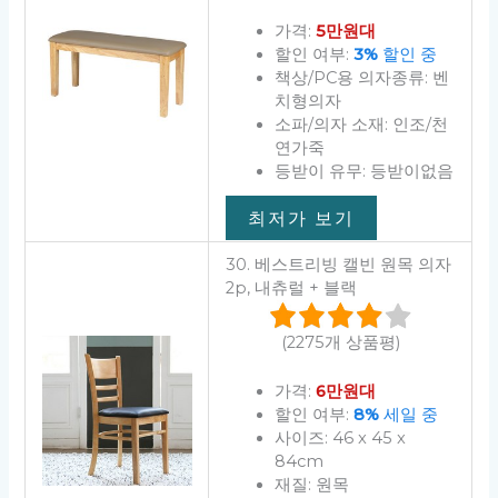
가격:
5만원대
할인 여부:
3%
할인 중
책상/PC용 의자종류: 벤
치형의자
소파/의자 소재: 인조/천
연가죽
등받이 유무: 등받이없음
최저가 보기
30. 베스트리빙 캘빈 원목 의자
2p, 내츄럴 + 블랙
(2275개 상품평)
가격:
6만원대
할인 여부:
8%
세일 중
사이즈: 46 x 45 x
84cm
재질: 원목