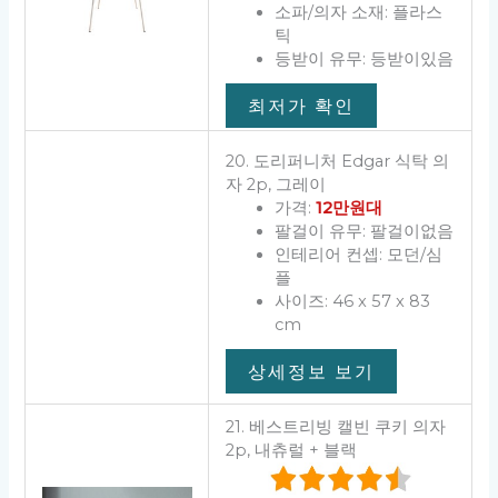
소파/의자 소재: 플라스
틱
등받이 유무: 등받이있음
최저가 확인
20. 도리퍼니처 Edgar 식탁 의
자 2p, 그레이
가격:
12만원대
팔걸이 유무: 팔걸이없음
인테리어 컨셉: 모던/심
플
사이즈: 46 x 57 x 83
cm
상세정보 보기
21. 베스트리빙 캘빈 쿠키 의자
2p, 내츄럴 + 블랙