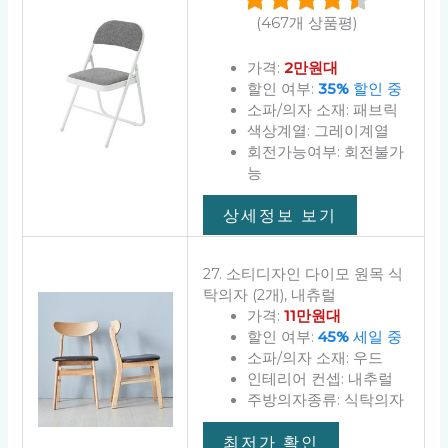
(467개 상품평)
가격:
2만원대
할인 여부:
35%
할인 중
소파/의자 소재: 패브릭
색상계열: 그레이계열
회전가능여부: 회전불가
능
상세정보 보기
27. 소티디자인 다이모 원목 식
탁의자 (2개), 내츄럴
가격:
11만원대
할인 여부:
45%
세일 중
소파/의자 소재: 우드
인테리어 컨셉: 내추럴
주방의자종류: 식탁의자
최저가 확인