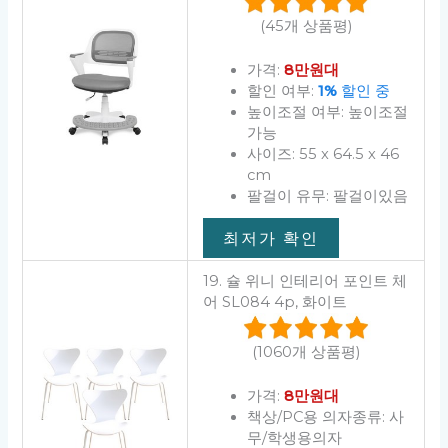
(45개 상품평)
가격:
8만원대
할인 여부:
1%
할인 중
높이조절 여부: 높이조절
가능
사이즈: 55 x 64.5 x 46
cm
팔걸이 유무: 팔걸이있음
최저가 확인
19. 슐 위니 인테리어 포인트 체
어 SL084 4p, 화이트
(1060개 상품평)
가격:
8만원대
책상/PC용 의자종류: 사
무/학생용의자