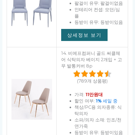
팔걸이 유무: 팔걸이없음
인테리어 컨셉: 모던/심
플
등받이 유무: 등받이있음
상세정보 보기
14. 비에프컴퍼니 골드 써클체
어 식탁의자 베이지 2개입 + 고
무 발통커버 8p
(789개 상품평)
가격:
11만원대
할인 여부:
1%
세일 중
책상/PC용 의자종류: 식
탁의자
소파/의자 소재: 인조/천
연가죽
등받이 유무: 등받이있음