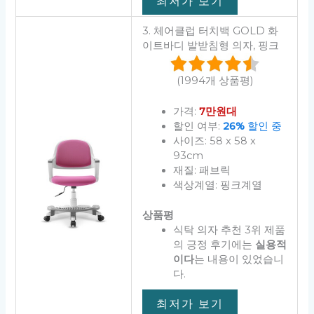
최저가 보기
3. 체어클럽 터치백 GOLD 화
이트바디 발받침형 의자, 핑크
(1994개 상품평)
가격:
7만원대
할인 여부:
26%
할인 중
사이즈: 58 x 58 x
93cm
재질: 패브릭
색상계열: 핑크계열
상품평
식탁 의자 추천 3위 제품
의 긍정 후기에는
실용적
이다
는 내용이 있었습니
다.
최저가 보기