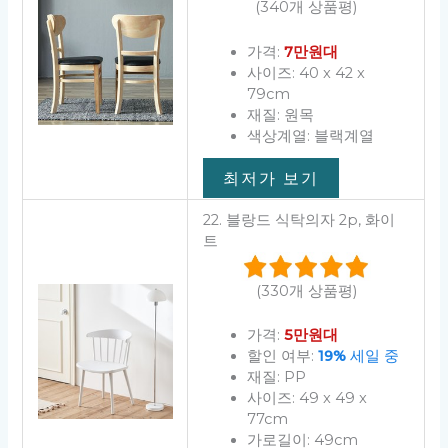
(340개 상품평)
가격:
7만원대
사이즈: 40 x 42 x
79cm
재질: 원목
색상계열: 블랙계열
최저가 보기
22. 블랑드 식탁의자 2p, 화이
트
(330개 상품평)
가격:
5만원대
할인 여부:
19%
세일 중
재질: PP
사이즈: 49 x 49 x
77cm
가로길이: 49cm