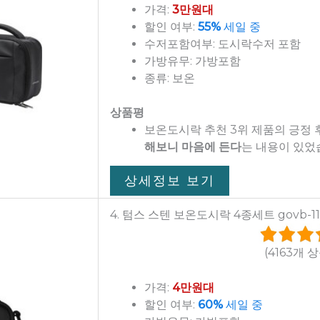
가격:
3만원대
할인 여부:
55%
세일 중
수저포함여부: 도시락수저 포함
가방유무: 가방포함
종류: 보온
상품평
보온도시락 추천 3위 제품의 긍정
해보니 마음에 든다
는 내용이 있었
상세정보 보기
4. 텀스 스텐 보온도시락 4종세트 govb-11
(4163개 
가격:
4만원대
할인 여부:
60%
세일 중