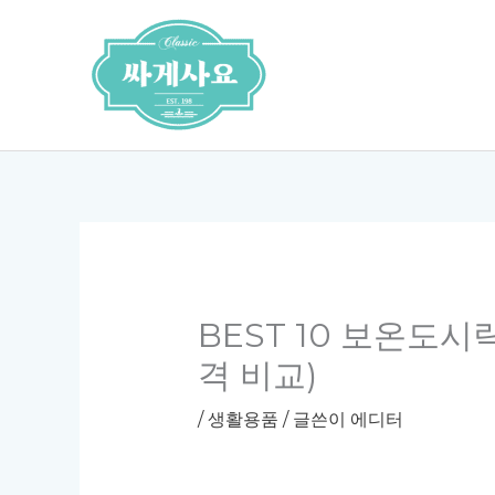
콘
텐
츠
로
건
너
뛰
기
BEST 10 보온도시
격 비교)
/
생활용품
/ 글쓴이
에디터