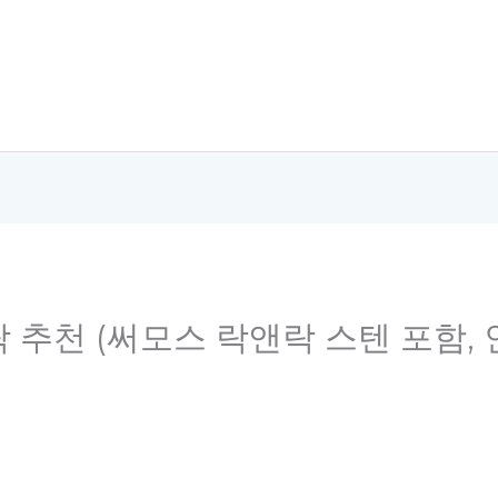
락 추천 (써모스 락앤락 스텐 포함, 