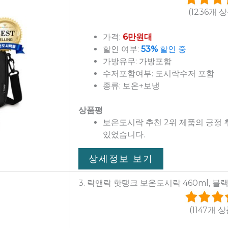
(1236개 
가격:
6만원대
할인 여부:
53%
할인 중
가방유무: 가방포함
수저포함여부: 도시락수저 포함
종류: 보온+보냉
상품평
보온도시락 추천 2위 제품의 긍정
있었습니다.
상세정보 보기
3. 락앤락 핫탱크 보온도시락 460ml, 블랙,
(1147개 