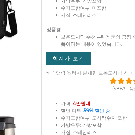
가방유무: 가방포함
수저포함여부: 미포함
재질: 스테인리스
상품평
보온도시락 추천 4위 제품의 긍정
품이다
는 내용이 있었습니다.
최저가 보기
5. 락앤락 원터치 일체형 보온도시락 2L +
(588개 
가격:
4만원대
할인 여부:
59%
할인 중
수저포함여부: 도시락수저 포함
가방유무: 가방포함
재질: 스테인리스