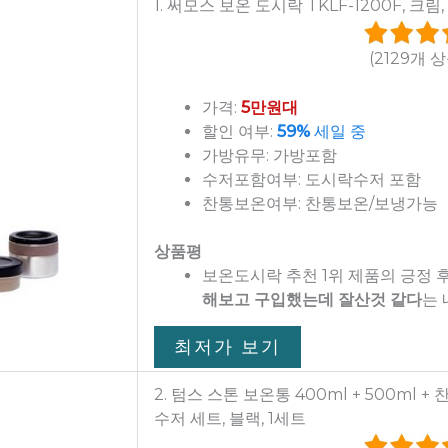
1. 써모스 보온 도시락 TKLF-1200F, 크림,
(2129개 
가격:
5만원대
할인 여부:
59%
세일 중
가방유무: 가방포함
수저포함여부: 도시락수저 포함
찬통보온여부: 찬통보온/보냉가능
상품평
보온도시락 추천 1위 제품의 긍정
해보고 구입했는데 잘산것 같다
는 
최저가 보기
2. 텀스 스톤 보온통 400ml + 500ml + 찬
수저 세트, 블랙, 1세트