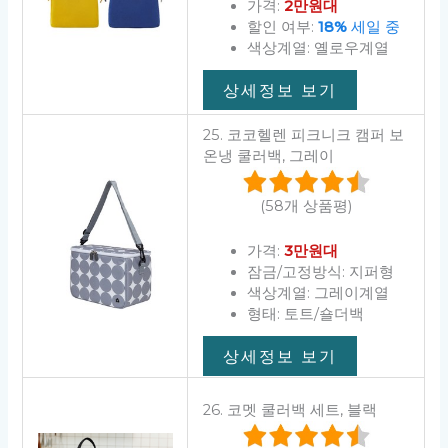
가격:
2만원대
할인 여부:
18%
세일 중
색상계열: 옐로우계열
상세정보 보기
25. 코코헬렌 피크니크 캠퍼 보
온냉 쿨러백, 그레이
(58개 상품평)
가격:
3만원대
잠금/고정방식: 지퍼형
색상계열: 그레이계열
형태: 토트/숄더백
상세정보 보기
26. 코멧 쿨러백 세트, 블랙