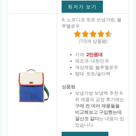
최저가 보기
8. 노르디코 로로 보냉가방, 블
루옐로우
(119개 상품평)
가격:
2만원대
제조국: 대한민국
색상계열: 블루옐로우
형태: 토트/숄더백
상품평
보냉가방 보냉백 추천 8
위 제품의 긍정 후기에는
구매 전 여러 제품들을
비교해보고 구입했는데
잘산것 같다
는 내용이 있
었습니다.