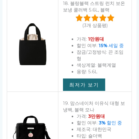
18. 블랑블랙 스트링 런치 보온
보냉 쿨러백 5.6L, 블랙
(3개 상품평)
가격:
1만원대
할인 여부:
15%
세일 중
잠금/고정방식: 끈 조임
형
색상계열: 블랙계열
용량: 5.6L
최저가 보기
19. 맘스네이처 이유식 대형 보
냉백, 블랙 모나
가격:
3만원대
할인 여부:
3%
할인 중
제조국: 대한민국
타입: 숄더백