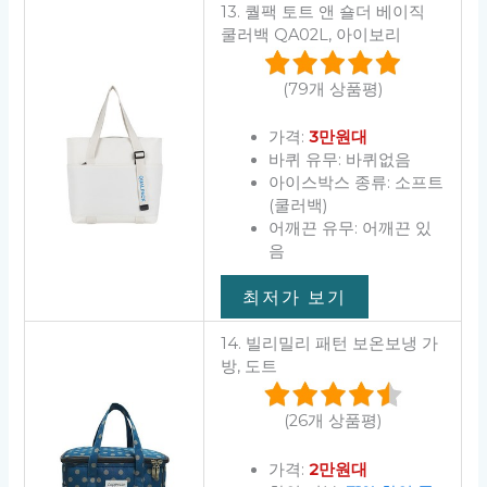
13. 퀄팩 토트 앤 숄더 베이직
쿨러백 QA02L, 아이보리
(79개 상품평)
가격:
3만원대
바퀴 유무: 바퀴없음
아이스박스 종류: 소프트
(쿨러백)
어깨끈 유무: 어깨끈 있
음
최저가 보기
14. 빌리밀리 패턴 보온보냉 가
방, 도트
(26개 상품평)
가격:
2만원대