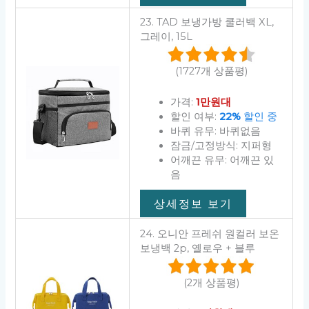
23. TAD 보냉가방 쿨러백 XL,
그레이, 15L
(1727개 상품평)
가격:
1만원대
할인 여부:
22%
할인 중
바퀴 유무: 바퀴없음
잠금/고정방식: 지퍼형
어깨끈 유무: 어깨끈 있
음
상세정보 보기
24. 오니안 프레쉬 원컬러 보온
보냉백 2p, 옐로우 + 블루
(2개 상품평)