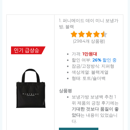
1. 퍼니메이드 데이 미니 보냉가
방, 블랙
(2984개 상품평)
가격:
1만원대
할인 여부:
26%
할인 중
잠금/고정방식: 지퍼형
색상계열: 블랙계열
형태: 토트/숄더백
상품평
보냉가방 보냉백 추천 1
위 제품의 긍정 후기에는
기대한 것보다 품질이 좋
았다
는 내용이 있었습니
다.