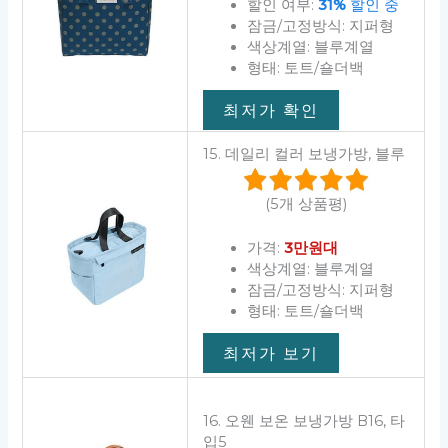
할인 여부:
31%
할인 중
잠금/고정방식: 지퍼형
색상계열: 블루계열
형태: 토트/숄더백
최저가 확인
15. 데일리 컬러 보냉가방, 블루
(5개 상품평)
가격:
3만원대
색상계열: 블루계열
잠금/고정방식: 지퍼형
형태: 토트/숄더백
최저가 보기
16. 오웬 보온 보냉가방 B16, 타
입5