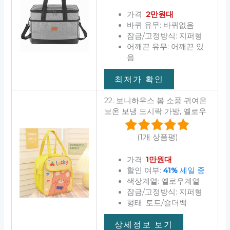
가격:
2만원대
바퀴 유무: 바퀴없음
잠금/고정방식: 지퍼형
어깨끈 유무: 어깨끈 있
음
최저가 확인
22. 보니하우스 봄 소풍 귀여운
보온 보냉 도시락 가방, 옐로우
(1개 상품평)
가격:
1만원대
할인 여부:
41%
세일 중
색상계열: 옐로우계열
잠금/고정방식: 지퍼형
형태: 토트/숄더백
상세정보 보기