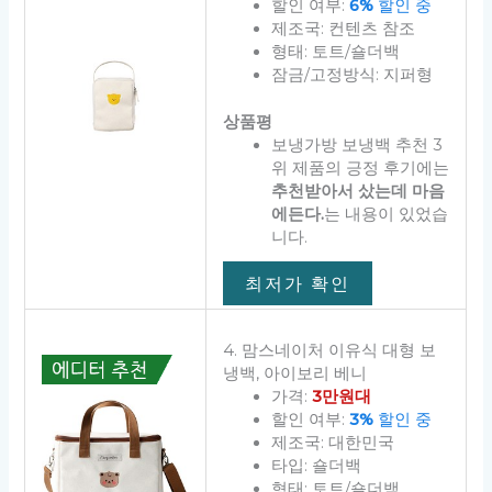
할인 여부:
6%
할인 중
제조국: 컨텐츠 참조
형태: 토트/숄더백
잠금/고정방식: 지퍼형
상품평
보냉가방 보냉백 추천 3
위 제품의 긍정 후기에는
추천받아서 샀는데 마음
에든다.
는 내용이 있었습
니다.
최저가 확인
4. 맘스네이처 이유식 대형 보
냉백, 아이보리 베니
가격:
3만원대
할인 여부:
3%
할인 중
제조국: 대한민국
타입: 숄더백
형태: 토트/숄더백