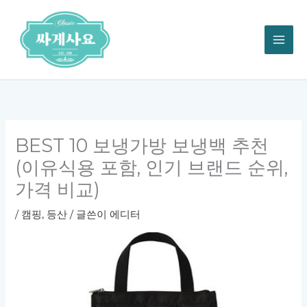
콘
텐
츠
로
건
너
뛰
기
BEST 10 보냉가방 보냉백 추천
(이유식용 포함, 인기 브랜드 순위,
가격 비교)
/
캠핑, 등산
/ 글쓴이
에디터