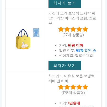
최저가 보기
2. 칸타 오리 보냉백 도시락 피
크닉 가방 아이스팩 포함, 옐로
우
(27개 상품평)
가격:
만원 이하
할인 여부:
65%
할인 중
색상계열: 옐로우계열
최저가 보기
3. 아가드 이유식 보온 보냉백,
베베 앤 비비
(178개 상품평)
가격:
1만원대