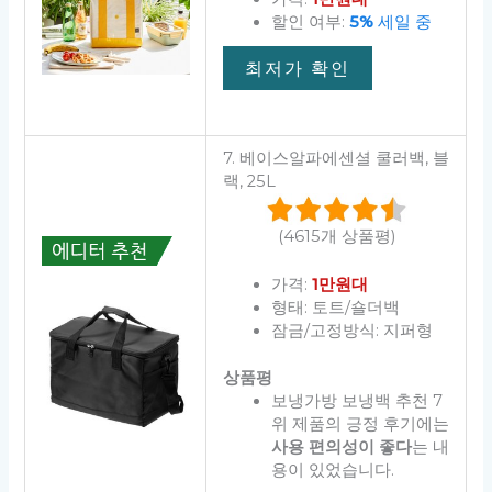
할인 여부:
5%
세일 중
최저가 확인
7. 베이스알파에센셜 쿨러백, 블
랙, 25L
(4615개 상품평)
가격:
1만원대
형태: 토트/숄더백
잠금/고정방식: 지퍼형
상품평
보냉가방 보냉백 추천 7
위 제품의 긍정 후기에는
사용 편의성이 좋다
는 내
용이 있었습니다.