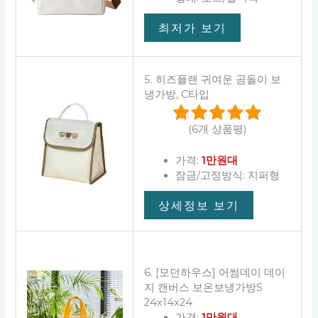
최저가 보기
5. 히즈플랜 귀여운 곰돌이 보
냉가방, C타입
(6개 상품평)
가격:
1만원대
잠금/고정방식: 지퍼형
상세정보 보기
6. [모던하우스] 어썸데이 데이
지 캔버스 보온보냉가방S
24x14x24
가격:
1만원대