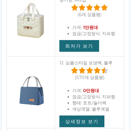
냉가방, A타입
(6개 상품평)
가격:
1만원대
잠금/고정방식: 지퍼형
최저가 보기
12. 심플스타일 보냉백, 블루
(570개 상품평)
가격:
0만원대
잠금/고정방식: 지퍼형
형태: 토트/숄더백
색상계열: 블루계열
상세정보 보기