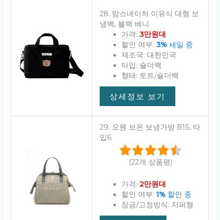
28. 맘스네이처 이유식 대형 보
냉백, 블랙 베니
가격:
3만원대
할인 여부:
3%
세일 중
제조국: 대한민국
타입: 숄더백
형태: 토트/숄더백
상세정보 보기
29. 오웬 보온 보냉가방 B15, 타
입6
(22개 상품평)
가격:
2만원대
할인 여부:
1%
할인 중
잠금/고정방식: 지퍼형