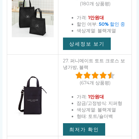
(180개 상품평)
가격:
1만원대
할인 여부:
50%
할인 중
색상계열: 블랙계열
상세정보 보기
27. 퍼니메이트 토트 크로스 보
냉가방, 블랙
(674개 상품평)
가격:
1만원대
잠금/고정방식: 지퍼형
색상계열: 블랙계열
형태: 토트/숄더백
최저가 확인