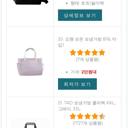
형태: 토트/숄더백
상세정보 보기
20. 오웬 보온 보냉가방 B16, 타
입1
(7개 상품평)
가격:
2만원대
최저가 보기
21. TAD 보냉가방 쿨러백 XXL,
그레이, 33L
(1727개 상품평)