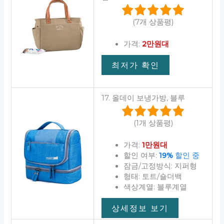
(7개 상품평)
가격:
2만원대
최저가 확인
17. 올데이 보냉가방, 블루
(1개 상품평)
가격:
1만원대
할인 여부:
19%
할인 중
잠금/고정방식: 지퍼형
형태: 토트/숄더백
색상계열: 블루계열
상세정보 보기