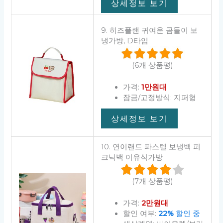
상세정보 보기
9. 히즈플랜 귀여운 곰돌이 보
냉가방, D타입
(6개 상품평)
가격:
1만원대
잠금/고정방식: 지퍼형
상세정보 보기
10. 연이랜드 파스텔 보냉백 피
크닉백 이유식가방
(7개 상품평)
가격:
2만원대
할인 여부:
22%
할인 중