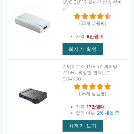
UVC BU110 실시간 방송 컨버
터
(33개 상품평)
가격:
9만원대
최저가 확인
7. 에이수스 TUF 4K 게이밍
240Hz 외장형 캡처보드,
CU4K30
(46개 상품평)
가격:
17만원대
할인 여부:
2%
세일 중
최저가 보기