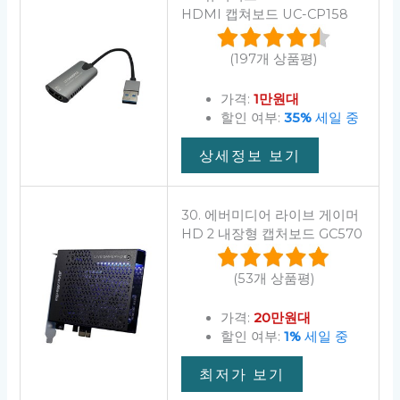
HDMI 캡쳐보드 UC-CP158
(197개 상품평)
가격:
1만원대
할인 여부:
35%
세일 중
상세정보 보기
30. 에버미디어 라이브 게이머
HD 2 내장형 캡처보드 GC570
(53개 상품평)
가격:
20만원대
할인 여부:
1%
세일 중
최저가 보기