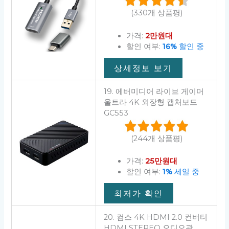
(330개 상품평)
가격:
2만원대
할인 여부:
16%
할인 중
상세정보 보기
19. 에버미디어 라이브 게이머
울트라 4K 외장형 캡처보드
GC553
(244개 상품평)
가격:
25만원대
할인 여부:
1%
세일 중
최저가 확인
20. 컴스 4K HDMI 2.0 컨버터
HDMI STEREO 오디오광,