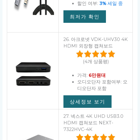
할인 여부:
3%
세일 중
최저가 확인
26. 아크로넷 VDK-UHV30 4K
HDMI 외장형 캡쳐보드
(4개 상품평)
가격:
6만원대
오디오단자 포함여부: 오
디오단자 포함
상세정보 보기
27. 넥스트 4K UHD USB3.0
HDMI 캡쳐보드 NEXT-
7322HVC-4K