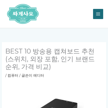
콘
텐
츠
로
건
너
뛰
기
BEST 10 방송용 캡쳐보드 추천
(스위치, 외장 포함, 인기 브랜드
순위, 가격 비교)
/
컴퓨터
/ 글쓴이
에디터