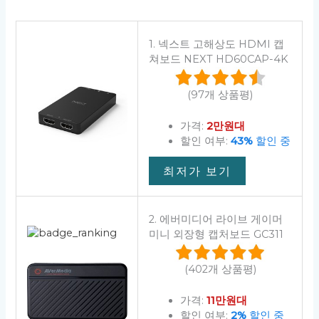
1. 넥스트 고해상도 HDMI 캡
쳐보드 NEXT HD60CAP-4K
(97개 상품평)
가격:
2만원대
할인 여부:
43%
할인 중
최저가 보기
2. 에버미디어 라이브 게이머
미니 외장형 캡처보드 GC311
(402개 상품평)
가격:
11만원대
할인 여부:
2%
할인 중