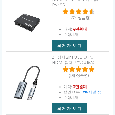
PV496
(42개 상품평)
가격:
4만원대
수량: 1개
최저가 보기
21. 삼지 2in1 USB C타입
HDMI 캡쳐보드, CJ15AC
(1개 상품평)
가격:
3만원대
할인 여부:
8%
세일 중
수량: 1개
최저가 보기