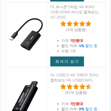
13. 유니콘 C타입 4K 60Hz
USB HDMI 비디오 캡쳐보드,
VC-200C
(4개 상품평)
가격:
1만원대
할인 여부:
4%
할인 중
수량: 1개
최저가 보기
14. USB2.0 4K 1080P 30Hz
캡처보드 FK-USB2CAPG
(92개 상품평)
가격:
1만원대
할인 여부:
9%
할인 중