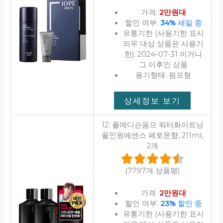
가격:
2만원대
할인 여부:
34%
세일 중
유통기한 (사용기한 표시
의무 대상 상품은 사용기
한): 2024-07-31 이거나
그 이후인 상품
용기형태: 펌프형
상세정보 보기
12. 폴메디슨옴므 워터화이트닝
올인원에센스 페로몬향, 211ml,
2개
(7797개 상품평)
가격:
2만원대
할인 여부:
23%
할인 중
유통기한 (사용기한 표시