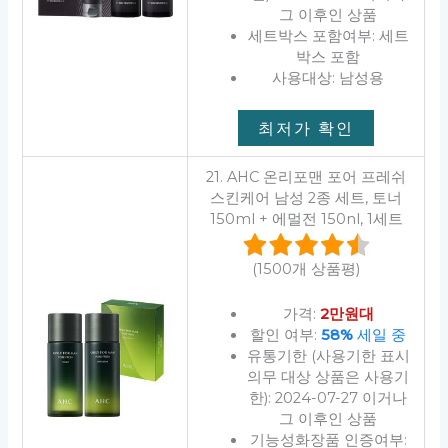
그 이후인 상품
세트박스 포함여부: 세트
박스 포함
사용대상: 남성용
최저가 확인
21. AHC 온리포맨 포어 프레쉬
스킨케어 남성 2종 세트, 토너
150ml + 에멀전 150nl, 1세트
(1500개 상품평)
가격:
2만원대
할인 여부:
58%
세일 중
유통기한 (사용기한 표시
의무 대상 상품은 사용기
한): 2024-07-27 이거나
그 이후인 상품
기능성화장품 인증여부: