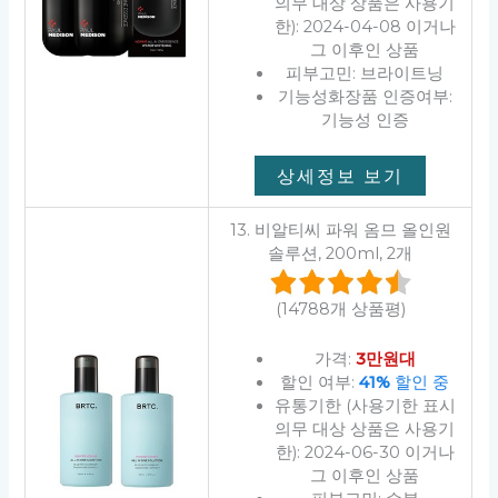
의무 대상 상품은 사용기
한): 2024-04-08 이거나
그 이후인 상품
피부고민: 브라이트닝
기능성화장품 인증여부:
기능성 인증
상세정보 보기
13. 비알티씨 파워 옴므 올인원
솔루션, 200ml, 2개
(14788개 상품평)
가격:
3만원대
할인 여부:
41%
할인 중
유통기한 (사용기한 표시
의무 대상 상품은 사용기
한): 2024-06-30 이거나
그 이후인 상품