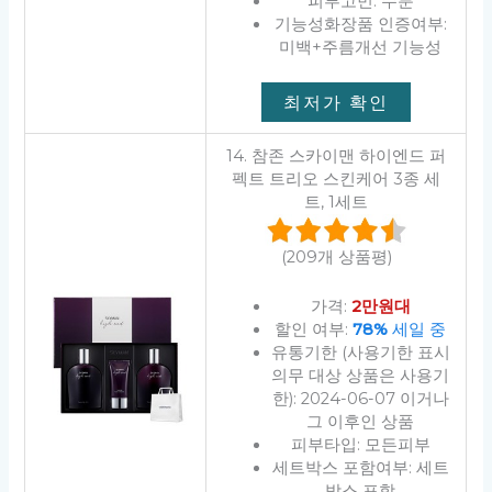
피부고민: 수분
기능성화장품 인증여부:
미백+주름개선 기능성
최저가 확인
14. 참존 스카이맨 하이엔드 퍼
펙트 트리오 스킨케어 3종 세
트, 1세트
(209개 상품평)
가격:
2만원대
할인 여부:
78%
세일 중
유통기한 (사용기한 표시
의무 대상 상품은 사용기
한): 2024-06-07 이거나
그 이후인 상품
피부타입: 모든피부
세트박스 포함여부: 세트
박스 포함