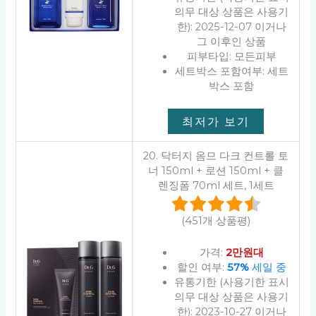
의무 대상 상품은 사용기
한): 2025-12-07 이거나
그 이후인 상품
피부타입: 모든피부
세트박스 포함여부: 세트
박스 포함
최저가 보기
20. 닥터지 옴므 다크 컨트롤 토
너 150ml + 로션 150ml + 클
렌징폼 70ml 세트, 1세트
(451개 상품평)
가격:
2만원대
할인 여부:
57%
세일 중
유통기한 (사용기한 표시
의무 대상 상품은 사용기
한): 2023-10-27 이거나