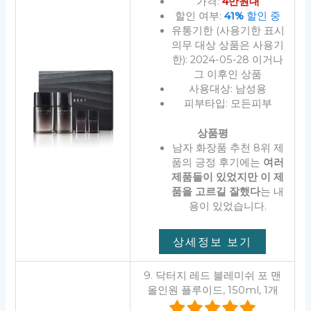
가격:
4만원대
할인 여부:
41%
할인 중
유통기한 (사용기한 표시
의무 대상 상품은 사용기
한): 2024-05-28 이거나
그 이후인 상품
사용대상: 남성용
피부타입: 모든피부
상품평
남자 화장품 추천 8위 제
품의 긍정 후기에는
여러
제품들이 있었지만 이 제
품을 고르길 잘했다
는 내
용이 있었습니다.
상세정보 보기
9. 닥터지 레드 블레미쉬 포 맨
올인원 플루이드, 150ml, 1개