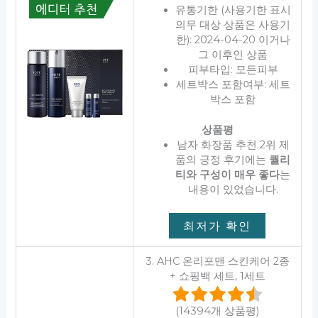
유통기한 (사용기한 표시
의무 대상 상품은 사용기
한): 2024-04-20 이거나
그 이후인 상품
피부타입: 모든피부
세트박스 포함여부: 세트
박스 포함
상품평
남자 화장품 추천 2위 제
품의 긍정 후기에는
퀄리
티와 구성이 매우 좋다
는
내용이 있었습니다.
최저가 확인
3. AHC 온리포맨 스킨케어 2종
+ 쇼핑백 세트, 1세트
(14394개 상품평)