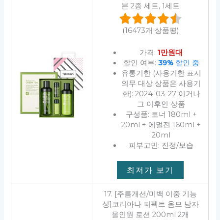
분 2종 세트, 1세트
(16473개 상품평)
가격:
1만원대
할인 여부:
39%
할인 중
유통기한 (사용기한 표시
의무 대상 상품은 사용기
한): 2024-03-27 이거나
그 이후인 상품
구성품: 토너 180ml +
20ml + 에멀전 160ml +
20ml
피부고민: 진정/보습
최저가 보기
17. [주름개선/미백 이중 기능
성]코리아나 퍼펙트 옴므 남자
올인원 로션 200ml 2개