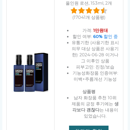
올인원 로션, 153ml, 2개
(17041개 상품평)
가격:
1만원대
할인 여부:
60%
할인 중
유통기한 (사용기한 표시
의무 대상 상품은 사용기
한): 2024-06-28 이거나
그 이후인 상품
피부고민: 진정/보습
기능성화장품 인증여부:
미백+주름개선 기능성
상품평
남자 화장품 추천 10위
제품의 긍정 후기에는
생
각보다 괜찮다
는 내용이
있었습니다.