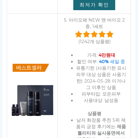
최저가 확인
5. 아이오페 NEW 맨 바이오 2
종, 1세트
(1242개 상품평)
가격:
4만원대
할인 여부:
40%
세일 중
유통기한 (사용기한 표시
의무 대상 상품은 사용기
한): 2024-05-28 이거나
그 이후인 상품
피부타입: 모든피부
사용대상: 남성용
상품평
남자 화장품 추천 5위 제
품의 긍정 후기에는
제품
퀄리티와 실사용면에서