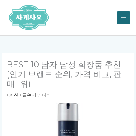
콘
텐
츠
로
건
너
뛰
기
BEST 10 남자 남성 화장품 추천
(인기 브랜드 순위, 가격 비교, 판
매 1위)
/
패션
/ 글쓴이
에디터