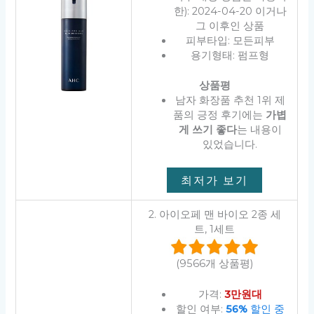
한): 2024-04-20 이거나
그 이후인 상품
피부타입: 모든피부
용기형태: 펌프형
상품평
남자 화장품 추천 1위 제
품의 긍정 후기에는
가볍
게 쓰기 좋다
는 내용이
있었습니다.
최저가 보기
2. 아이오페 맨 바이오 2종 세
트, 1세트
(9566개 상품평)
가격:
3만원대
할인 여부:
56%
할인 중