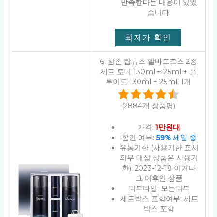
만족한다
는 내용이 있었
습니다.
최저가 확인
6. 참존 탑뉴스 알바트로스 2종
세트 토너 130ml + 25ml + 플
루이드 130ml + 25ml, 1개
(2884개 상품평)
가격:
1만원대
할인 여부:
59%
세일 중
유통기한 (사용기한 표시
의무 대상 상품은 사용기
한): 2023-12-18 이거나
그 이후인 상품
피부타입: 모든피부
세트박스 포함여부: 세트
박스 포함