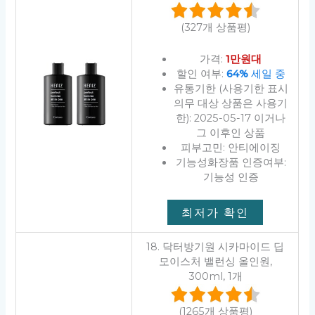
(327개 상품평)
가격:
1만원대
할인 여부:
64%
세일 중
유통기한 (사용기한 표시
의무 대상 상품은 사용기
한): 2025-05-17 이거나
그 이후인 상품
피부고민: 안티에이징
기능성화장품 인증여부:
기능성 인증
최저가 확인
18. 닥터방기원 시카마이드 딥
모이스처 밸런싱 올인원,
300ml, 1개
(1265개 상품평)