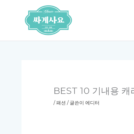
콘
텐
츠
로
건
너
뛰
기
BEST 10 기내용 
/
패션
/ 글쓴이
에디터