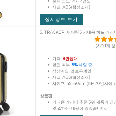
출시 연도: 2022년도
재질: ABS(합성소재)
상세정보 보기
5. TRACKER 마카론15 기내용 하드 캐리
(2271개 
가격:
8만원대
할인 여부:
5%
세일 중
색상계열: 옐로우계열
재질: ABS(합성소재)
사이즈: 45~50cm (18~20인치에 
상품평
기내용 캐리어 추천 5위 제품의 
것 같다
는 내용이 있었습니다.