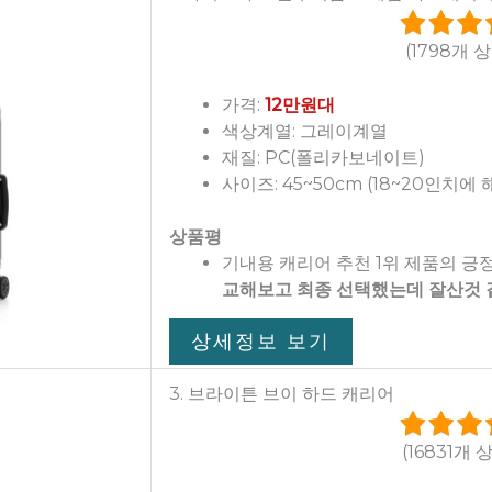
(1798개 
가격:
12만원대
색상계열: 그레이계열
재질: PC(폴리카보네이트)
사이즈: 45~50cm (18~20인치에 
상품평
기내용 캐리어 추천 1위 제품의 긍
교해보고 최종 선택했는데 잘산것 
상세정보 보기
3. 브라이튼 브이 하드 캐리어
(16831개 