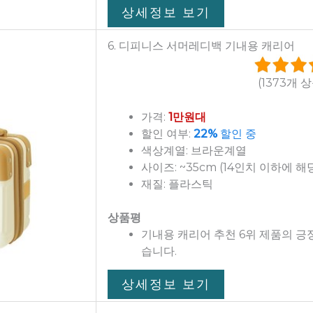
상세정보 보기
6. 디피니스 서머레디백 기내용 캐리어
(1373개 
가격:
1만원대
할인 여부:
22%
할인 중
색상계열: 브라운계열
사이즈: ~35cm (14인치 이하에 해
재질: 플라스틱
상품평
기내용 캐리어 추천 6위 제품의 
습니다.
상세정보 보기