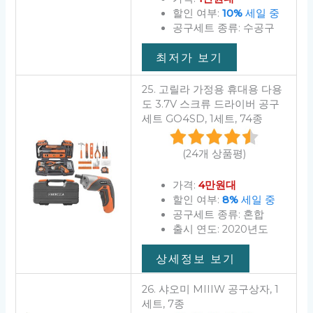
할인 여부:
10%
세일 중
공구세트 종류: 수공구
최저가 보기
25. 고릴라 가정용 휴대용 다용
도 3.7V 스크류 드라이버 공구
세트 GO4SD, 1세트, 74종
(24개 상품평)
가격:
4만원대
할인 여부:
8%
세일 중
공구세트 종류: 혼합
출시 연도: 2020년도
상세정보 보기
26. 샤오미 MIIIW 공구상자, 1
세트, 7종