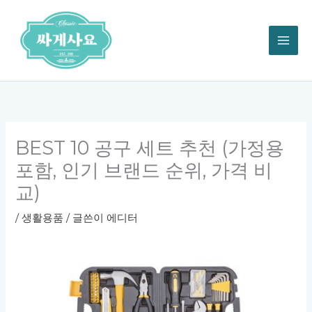
콘
텐
츠
로
건
너
뛰
기
BEST 10 공구 세트 추천 (가정용
포함, 인기 브랜드 순위, 가격 비
교)
/
생활용품
/ 글쓴이
에디터