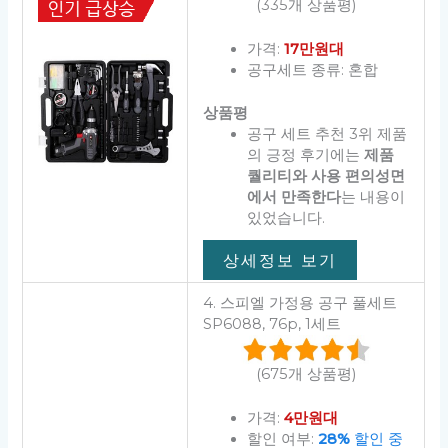
(335개 상품평)
가격:
17만원대
공구세트 종류: 혼합
상품평
공구 세트 추천 3위 제품
의 긍정 후기에는
제품
퀄리티와 사용 편의성면
에서 만족한다
는 내용이
있었습니다.
상세정보 보기
4. 스피엘 가정용 공구 풀세트
SP6088, 76p, 1세트
(675개 상품평)
가격:
4만원대
할인 여부:
28%
할인 중