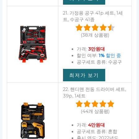
21. 가정용 공구 41p 세트, 1세
트, 수공구 41종
(38개 상품평)
가격:
3만원대
할인 여부:
1%
할인 중
공구세트 종류: 수공구
최저가 보기
22. 핸디맨 전동 드라이버 세트,
39p, 1세트
(44개 상품평)
가격:
4만원대
공구세트 종류: 혼합
출시 연도: 2022년도