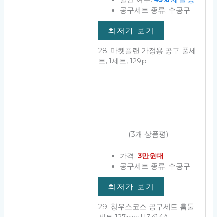
28. 마켓플랜 가정용 공구 풀세
트, 1세트, 129p
(3개 상품평)
가격:
3만원대
공구세트 종류: 수공구
최저가 보기
29. 청우스코스 공구세트 홈툴
세트 127pcs H3414A
(4개 상품평)
가격:
3만원대
할인 여부:
30%
세일 중
공구세트 종류: 수공구
수량: 1세트