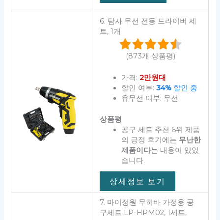
6. 탐사 무선 전동 드라이버 세
트, 1개
(873개 상품평)
가격:
2만원대
할인 여부:
34%
할인 중
유무선 여부: 무선
상품평
공구 세트 추천 6위 제품
의 긍정 후기에는
무난한
제품이다
는 내용이 있었
습니다.
상세정보 보기
7. 마이정원 무히바 가정용 공
구세트 LP-HPM02, 1세트,