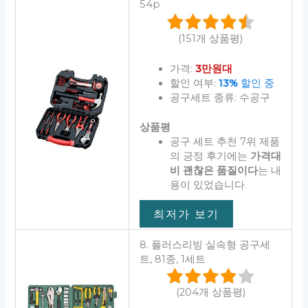
54p
(151개 상품평)
가격:
3만원대
할인 여부:
13%
할인 중
공구세트 종류: 수공구
상품평
공구 세트 추천 7위 제품
의 긍정 후기에는
가격대
비 괜찮은 품질이다
는 내
용이 있었습니다.
최저가 보기
8. 플러스리빙 실속형 공구세
트, 81종, 1세트
(204개 상품평)