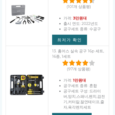
(101개 상품평)
가격:
3만원대
출시 연도: 2022년도
공구세트 종류: 수공구
최저가 확인
13. 홈어스 실속 공구 16p 세트,
16종, 1세트
(97개 상품평)
가격:
1만원대
공구세트 종류: 혼합
공구세트 구성: 드라이
버,망치,스패너,펜치,검전
기,커터칼,절연테이프,줄
자,육각렌치세트