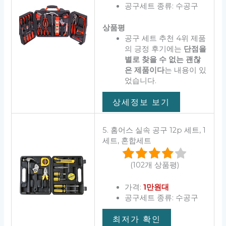
공구세트 종류: 수공구
상품평
공구 세트 추천 4위 제품
의 긍정 후기에는
단점을
별로 찾을 수 없는 괜찮
은 제품이다
는 내용이 있
었습니다.
상세정보 보기
5. 홈어스 실속 공구 12p 세트, 1
세트, 혼합세트
(102개 상품평)
가격:
1만원대
공구세트 종류: 수공구
최저가 확인