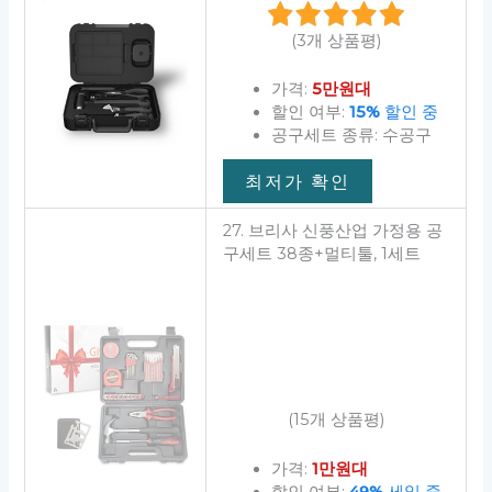
(3개 상품평)
가격:
5만원대
할인 여부:
15%
할인 중
공구세트 종류: 수공구
최저가 확인
27. 브리사 신풍산업 가정용 공
구세트 38종+멀티툴, 1세트
(15개 상품평)
가격:
1만원대
할인 여부:
49%
세일 중
공구세트 종류: 수공구
최저가 보기