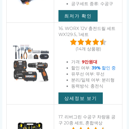
공구세트 종류: 수공구
최저가 확인
16. WORX 12V 충전드릴 세트
WX129.5, 1세트
(14개 상품평)
가격:
9만원대
할인 여부:
39%
할인 중
유무선 여부: 무선
분리/일체 여부: 분리형
동력방식: 충전식
상세정보 보기
17. 리버그린 수공구 차량용 공
구 20종 세트, 혼합색상