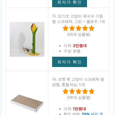
최저가 확인
15. 요기쏘 고양이 옥수수 기둥
형 스크래쳐, 그린 + 옐로우, 1개
(66개 상품평)
가격:
2만원대
구성: 본품
최저가 확인
16. 코멧 펫 고양이 스크래쳐 평
판형, 혼합색상, 5개
(98개 상품평)
가격:
1만원대
할인 여부:
39%
세일 중