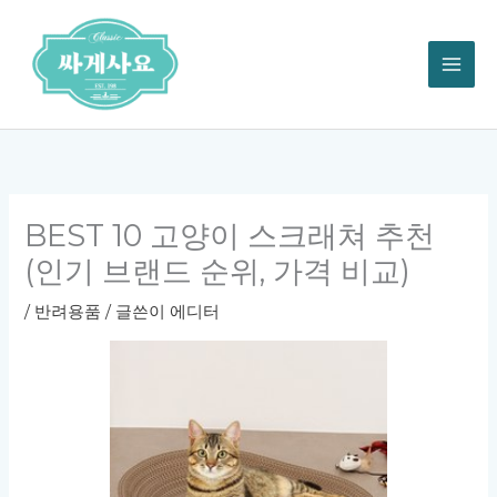
콘
텐
츠
로
건
너
뛰
기
BEST 10 고양이 스크래쳐 추천
(인기 브랜드 순위, 가격 비교)
/
반려용품
/ 글쓴이
에디터