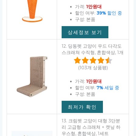
가격:
1만원대
할인 여부:
39%
할인 중
구성: 본품
상세정보 보기
12. 딩동펫 고양이 우드 다각도
스크래쳐 수직형, 혼합색상, 1개
(103개 상품평)
가격:
1만원대
할인 여부:
7%
세일 중
구성: 본품
최저가 확인
13. 크림펫 고양이 대형 3단분
리 고급형 스크래쳐 + 캣닢 하
우스형, 혼합색상, 1세트