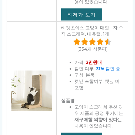
용이 있었습니다.
최저가 보기
6. 펫초이스 고양이 대형 L자 수
직 스크래쳐, 내츄럴, 1개
(334개 상품평)
가격:
2만원대
할인 여부:
31%
할인 중
구성: 본품
캣닢 포함여부: 캣닢 미
포함
상품평
고양이 스크래쳐 추천 6
위 제품의 긍정 후기에는
재구매할 의향이 있다
는
내용이 있었습니다.