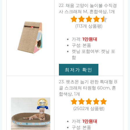
22. 채움 고양이 놀이볼 수직경
사 스크래쳐 M, 혼합색상, 1개
(113개 상품평)
가격:
1만원대
구성: 본품
캣닢 포함여부: 캣닢 포
함
최저가 확인
23. 펫츠몬 눕기 편한 특대형 B
골 스크래쳐 타원형 60cm, 혼
합색상, 1개
(2502개 상품평)
가격:
1만원대
구성: 본품