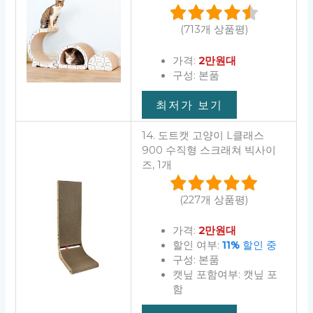
(713개 상품평)
가격:
2만원대
구성: 본품
최저가 보기
14. 도트캣 고양이 L클래스
900 수직형 스크래쳐 빅사이
즈, 1개
(227개 상품평)
가격:
2만원대
할인 여부:
11%
할인 중
구성: 본품
캣닢 포함여부: 캣닢 포
함