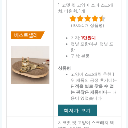
1. 코멧 펫 고양이 쇼파 스크래
쳐, 타원형, 1개
(10250개 상품평)
가격:
1만원대
캣닢 포함여부: 캣닢 포
함
구성: 본품
상품평
고양이 스크래쳐 추천 1
위 제품의 긍정 후기에는
단점을 별로 찾을 수 없
는 괜찮은 제품이다
는 내
용이 있었습니다.
최저가 보기
2. 코멧 펫 고양이 스크래쳐 벽