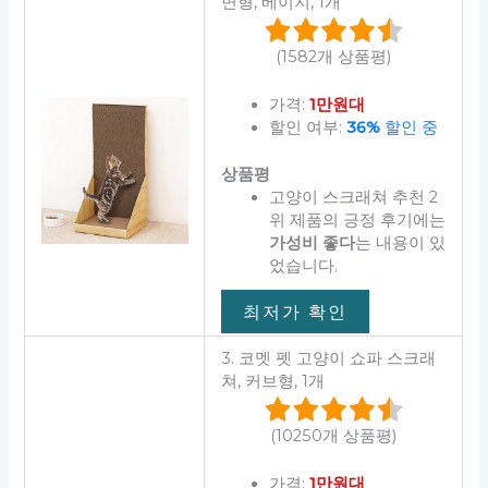
면형, 베이지, 1개
(1582개 상품평)
가격:
1만원대
할인 여부:
36%
할인 중
상품평
고양이 스크래쳐 추천 2
위 제품의 긍정 후기에는
가성비 좋다
는 내용이 있
었습니다.
최저가 확인
3. 코멧 펫 고양이 쇼파 스크래
쳐, 커브형, 1개
(10250개 상품평)
가격:
1만원대