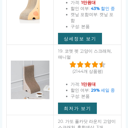
가격:
1만원대
할인 여부:
43%
할인 중
캣닢 포함여부: 캣닢 포
함
구성: 본품
상세정보 보기
19. 코멧 펫 고양이 스크래쳐,
애니멀
(2144개 상품평)
가격:
1만원대
할인 여부:
29%
세일 중
구성: 본품
최저가 보기
20. 가또 폴카닷 라운지 고양이
스크래쳐, 혼합색상, 3개