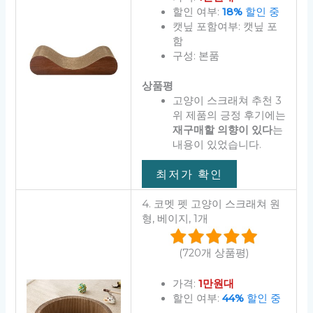
할인 여부:
18%
할인 중
캣닢 포함여부: 캣닢 포
함
구성: 본품
상품평
고양이 스크래쳐 추천 3
위 제품의 긍정 후기에는
재구매할 의향이 있다
는
내용이 있었습니다.
최저가 확인
4. 코멧 펫 고양이 스크래쳐 원
형, 베이지, 1개
(720개 상품평)
가격:
1만원대
할인 여부:
44%
할인 중