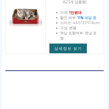
(623개 상품평)
가격:
1만원대
할인 여부:
11%
세일 중
사이즈: 44.5*33*11.8cm
구성: 본품
캣닢 포함여부: 캣닢 포
함
상세정보 보기