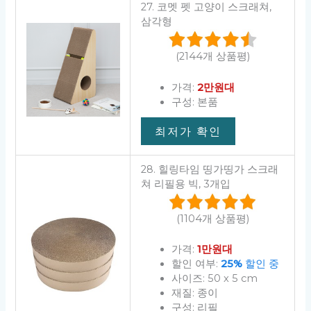
27. 코멧 펫 고양이 스크래쳐,
삼각형
(2144개 상품평)
가격:
2만원대
구성: 본품
최저가 확인
28. 힐링타임 띵가띵가 스크래
쳐 리필용 빅, 3개입
(1104개 상품평)
가격:
1만원대
할인 여부:
25%
할인 중
사이즈: 50 x 5 cm
재질: 종이
구성: 리필