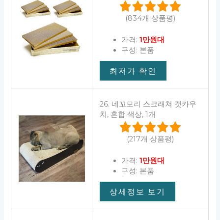
(834개 상품평)
가격:
1만원대
구성: 본품
최저가 확인
26. 네꼬모리 스크래쳐 캣카우
치, 혼합 색상, 1개
(217개 상품평)
가격:
1만원대
구성: 본품
상세정보 보기