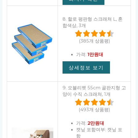
8. 할로 평판형 스크래쳐 L, 혼
합색상, 3개
(385개 상품평)
가격:
1만원대
상세정보 보기
9. 오블리펫 55cm 골판지형 고
양이 수직 스크래쳐, 1개
(493개 상품평)
가격:
2만원대
캣닢 포함여부: 캣닢 포
함