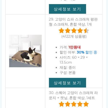
상세정보 보기
29. 고양이 쇼파 스크래쳐 평판
형 스크래쳐, 혼합 색상, 1개
(4122개 상품평)
가격:
1만원대
할인 여부:
30%
할인 중
사이즈: 60 × 29 ×
13.5cm
재질: 종이
구성: 본품
상세정보 보기
30. 스퀘어 고양이 스크래쳐 라
운지 + 캣닢, 혼합 색상, 1세트