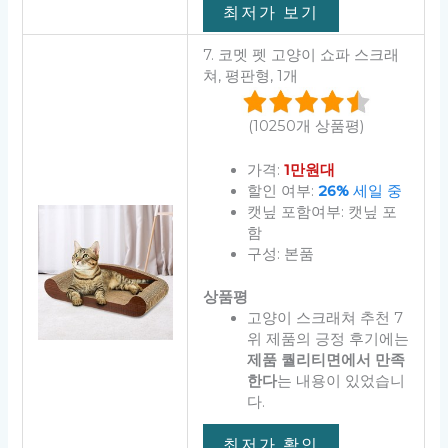
최저가 보기
7. 코멧 펫 고양이 쇼파 스크래
쳐, 평판형, 1개
(10250개 상품평)
가격:
1만원대
할인 여부:
26%
세일 중
캣닢 포함여부: 캣닢 포
함
구성: 본품
상품평
고양이 스크래쳐 추천 7
위 제품의 긍정 후기에는
제품 퀄리티면에서 만족
한다
는 내용이 있었습니
다.
최저가 확인