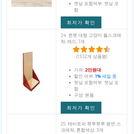
캣닢 포함여부: 캣닢 포
함
최저가 확인
24. 퀸펫 대형 고양이 월스크래
쳐, 레드, 1개
(1332개 상품평)
가격:
2만원대
할인 여부:
1%
세일 중
캣닢 포함여부: 캣닢 포
함
구성: 본품
최저가 확인
25. 테비토퍼 쮸루쮸루 평면 스
크래쳐, 혼합색상, 3개