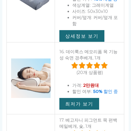
색상계열: 그레이계열
사이즈: 50x30x10
커버/덮개: 커버/덮개 포
함
상세정보 보기
16. 데이룩스 메모리폼 목 기능
성 숙면 경추베개, 1개
(20개 상품평)
가격:
2만원대
할인 여부:
50%
할인 중
최저가 보기
17. 베고자니 피그먼트 목 편백
메밀베개, 숯, 1개