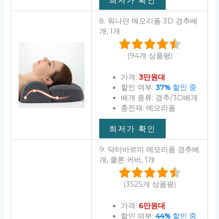
8. 워나던 메모리폼 3D 경추베
개, 1개
(94개 상품평)
가격:
3만원대
할인 여부:
37%
할인 중
베개 종류: 경추/3D베개
충전재: 메모리폼
최저가 확인
9. 닥터바르미 메모리폼 경추베
개, 쿨론 커버, 1개
(3525개 상품평)
가격:
6만원대
할인 여부:
44%
할인 중