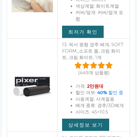
색상계열: 화이트계열
커버/덮개: 커버/덮개 포
함
최저가 확인
13. 픽서 원형 경추 베개, SOFT
FORM_소프트 폼, 크림 화이
트, 크림 화이트, 1개
(449개 상품평)
가격:
2만원대
할인 여부:
40%
할인 중
사용계절: 사계절용
베개 종류: 경추/3D베개
사이즈: 45×10.5
상세정보 보기