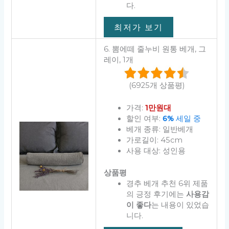
다.
최저가 보기
6. 뽐에떼 줄누비 원통 베개, 그
레이, 1개
(6925개 상품평)
가격:
1만원대
할인 여부:
6%
세일 중
베개 종류: 일반베개
가로길이: 45cm
사용 대상: 성인용
상품평
경추 베개 추천 6위 제품
의 긍정 후기에는
사용감
이 좋다
는 내용이 있었습
니다.