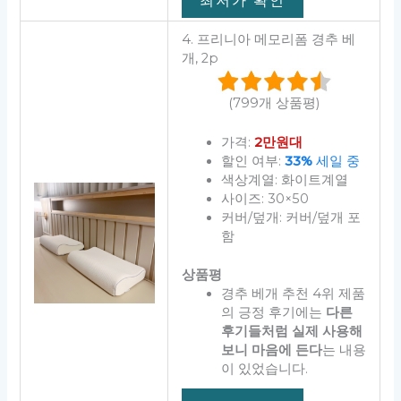
최저가 확인
4. 프리니아 메모리폼 경추 베
개, 2p
(799개 상품평)
가격:
2만원대
할인 여부:
33%
세일 중
색상계열: 화이트계열
사이즈: 30×50
커버/덮개: 커버/덮개 포
함
상품평
경추 베개 추천 4위 제품
의 긍정 후기에는
다른
후기들처럼 실제 사용해
보니 마음에 든다
는 내용
이 있었습니다.