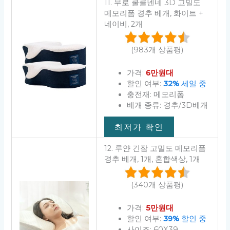
11. 무로 쿨쿨넨네 3D 고밀도
메모리폼 경추 베개, 화이트 +
네이비, 2개
(983개 상품평)
가격:
6만원대
할인 여부:
32%
세일 중
충전재: 메모리폼
베개 종류: 경추/3D베개
최저가 확인
12. 루얀 긴잠 고밀도 메모리폼
경추 베개, 1개, 혼합색상, 1개
(340개 상품평)
가격:
5만원대
할인 여부:
39%
할인 중
사이즈: 60X39