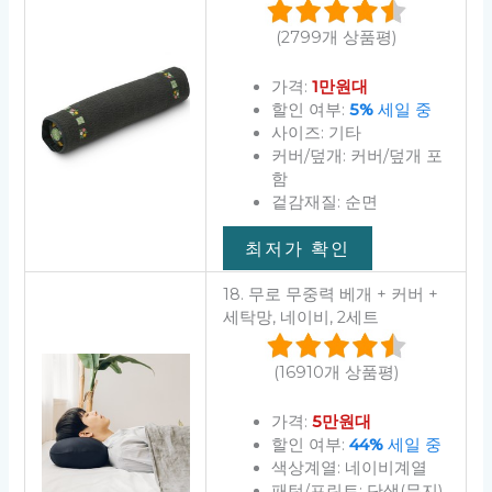
(2799개 상품평)
가격:
1만원대
할인 여부:
5%
세일 중
사이즈: 기타
커버/덮개: 커버/덮개 포
함
겉감재질: 순면
최저가 확인
18. 무로 무중력 베개 + 커버 +
세탁망, 네이비, 2세트
(16910개 상품평)
가격:
5만원대
할인 여부:
44%
세일 중
색상계열: 네이비계열
패턴/프린트: 단색(무지)