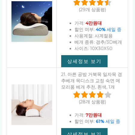
(29개 상품평)
가격:
4만원대
할인 여부:
40%
세일 중
사용계절: 사계절용
베개 종류: 경추/3D베개
사이즈: 10X30X50
상세정보 보기
21. 아른 공방 거북목 일자목 경
추베개 목디스크 교정 숙면 메
모리폼 베개 추천, 흰색, 1개
(28개 상품평)
가격:
7만원대
할인 여부:
61%
세일 중
상세정보 보기