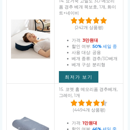
14. 요거꾹 고밀도 3D 메모리
폼 경추 베개 목보호, 1개, 화이
트+네이비
(242개 상품평)
가격:
3만원대
할인 여부:
50%
세일 중
사용 대상: 공용
베개 종류: 경추/3D베개
베개 구성: 분리형
최저가 보기
15. 코멧 홈 메모리폼 경추베개,
그레이, 1개
(4494개 상품평)
가격:
1만원대
할인 여부:
46%
세일 중