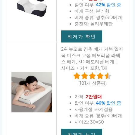
할인 여부:
42%
할인 중
베개 구성: 분리형
베개 종류: 경추/3D베개
충전재: 폴리우레탄
최저가 확인
24. 뉴오르 경추 베개 거북 일자
목 디스크 교정 메모리폼 라텍
스 배게, 3D 메모리폼 베개 L
사이즈 + 커버 포함, 1개
(181개 상품평)
가격:
2만원대
할인 여부:
46%
할인 중
사용계절: 사계절용
베개 종류: 경추/3D베개
사이즈: 30×50
최저가 보기