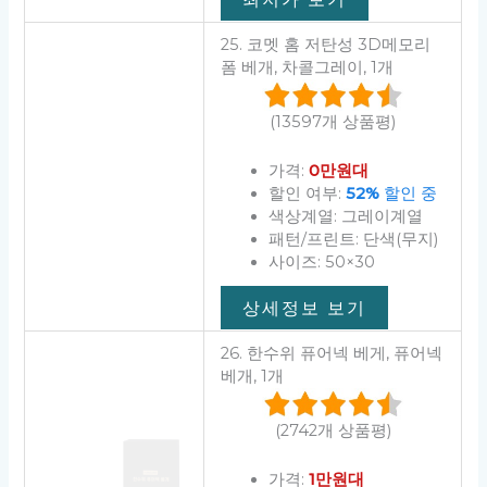
25. 코멧 홈 저탄성 3D메모리
폼 베개, 차콜그레이, 1개
(13597개 상품평)
가격:
0만원대
할인 여부:
52%
할인 중
색상계열: 그레이계열
패턴/프린트: 단색(무지)
사이즈: 50×30
상세정보 보기
26. 한수위 퓨어넥 베게, 퓨어넥
베개, 1개
(2742개 상품평)
가격:
1만원대