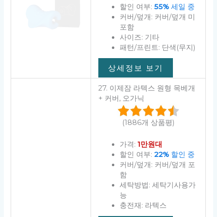
할인 여부:
55%
세일 중
커버/덮개: 커버/덮개 미
포함
사이즈: 기타
패턴/프린트: 단색(무지)
상세정보 보기
27. 이제잠 라텍스 원형 목베개
+ 커버, 오가닉
(1886개 상품평)
가격:
1만원대
할인 여부:
22%
할인 중
커버/덮개: 커버/덮개 포
함
세탁방법: 세탁기사용가
능
충전재: 라텍스