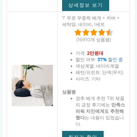
상세정보 보기
7. 무로 무중력 베개 + 커버 +
세탁망, 네이비, 1세트
(16910개 상품평)
가격:
2만원대
할인 여부:
37%
할인 중
색상계열: 네이비계열
패턴/프린트: 단색(무지)
사이즈: 기타
상품평
경추 베개 추천 7위 제품
의 긍정 후기에는
만족스
러워 지인에게도 추천해
줬다
는 내용이 있었습니
다.
최저가 확인