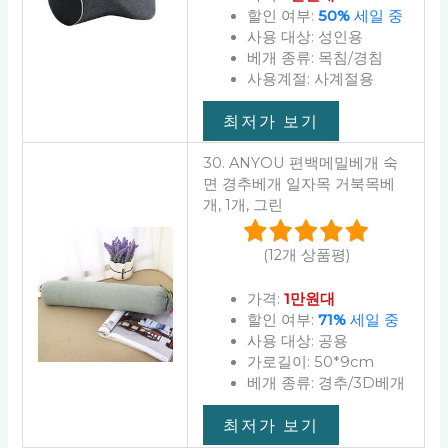
할인 여부:
50%
세일 중
사용 대상: 성인용
베개 종류: 목침/경침
사용계절: 사계절용
최저가 보기
30. ANYOU 편백메밀베개 숙
면 경추베개 일자목 거북목베
개, 1개, 그린
(12개 상품평)
가격:
1만원대
할인 여부:
71%
세일 중
사용 대상: 공용
가로길이: 50*9cm
베개 종류: 경추/3D베개
최저가 보기