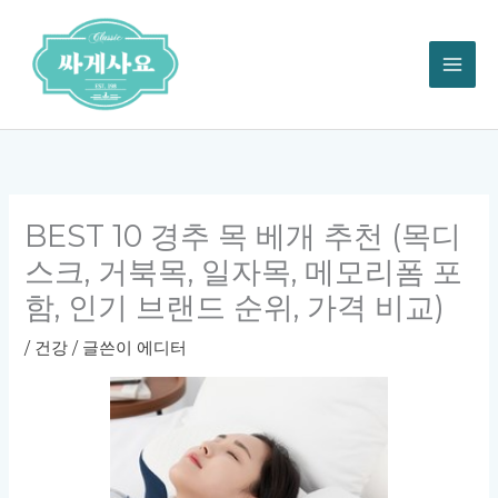
콘
텐
츠
로
건
너
뛰
기
BEST 10 경추 목 베개 추천 (목디
스크, 거북목, 일자목, 메모리폼 포
함, 인기 브랜드 순위, 가격 비교)
/
건강
/ 글쓴이
에디터