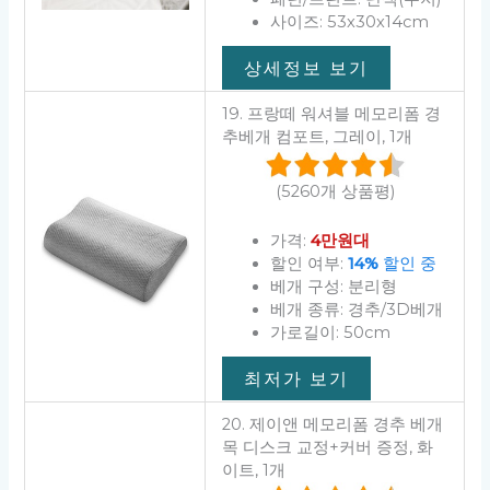
사이즈: 53x30x14cm
상세정보 보기
19. 프랑떼 워셔블 메모리폼 경
추베개 컴포트, 그레이, 1개
(5260개 상품평)
가격:
4만원대
할인 여부:
14%
할인 중
베개 구성: 분리형
베개 종류: 경추/3D베개
가로길이: 50cm
최저가 보기
20. 제이앤 메모리폼 경추 베개
목 디스크 교정+커버 증정, 화
이트, 1개