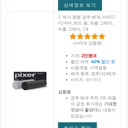
상세정보 보기
3. 픽서 원형 경추 베개, HARD
FORM_하드 폼, 차콜 그레이,
차콜 그레이, 1개
(449개 상품평)
가격:
2만원대
할인 여부:
40%
할인 중
사용계절: 사계절용
베개 종류: 경추/3D베개
사이즈: 45×10.5
상품평
경추 베개 추천 3위 제품
의 긍정 후기에는
기대한
것보다 좋았다
는 내용이
있었습니다.