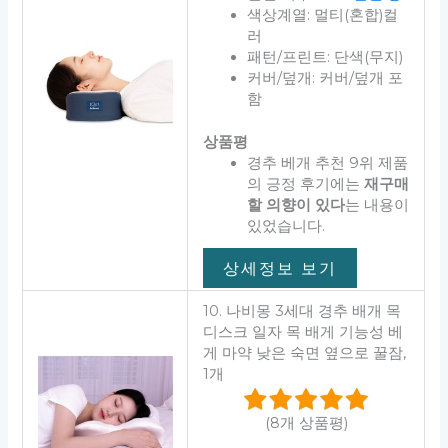
색상계열: 멀티(혼합)컬
러
패턴/프린트: 단색(무지)
커버/덮개: 커버/덮개 포
함
상품평
경추 베개 추천 9위 제품
의 긍정 후기에는
재구매
할 의향이 있다
는 내용이
있었습니다.
상세정보 보기
10. 나비몽 3세대 경추 배개 목
디스크 일자 목 배게 기능성 베
게 마약 낮은 숙면 옆으로 꿀잠,
1개
(8개 상품평)