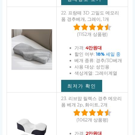
22. 프랑떼 3D 고밀도 메모리
폼 경추베개, 그레이, 1개
(1152개 상품평)
가격:
4만원대
할인 여부:
18%
세일 중
베개 종류: 경추/3D베개
사용 대상: 성인용
색상계열: 그레이계열
최저가 확인
23. 리브맘 릴렉스 경추 메모리
폼 베개 2p, 화이트, 2개
(1062개 상품평)
가격:
2만원대