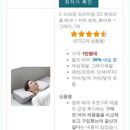
최저가 확인
5. 리브맘 프리미엄 3D 메모리
폼 베개 + 커버 세트, 화이트 +
그레이, 1개
(6702개 상품평)
가격:
1만원대
할인 여부:
38%
세일 중
색상계열: 그레이계열
패턴/프린트: 단색(무지)
커버/덮개: 커버/덮개 포
함
상품평
경추 베개 추천 5위 제품
의 긍정 후기에는
구매
전 여러 제품들을 비교해
보고 구입했는데 잘산것
같다
는 내용이 있었습니