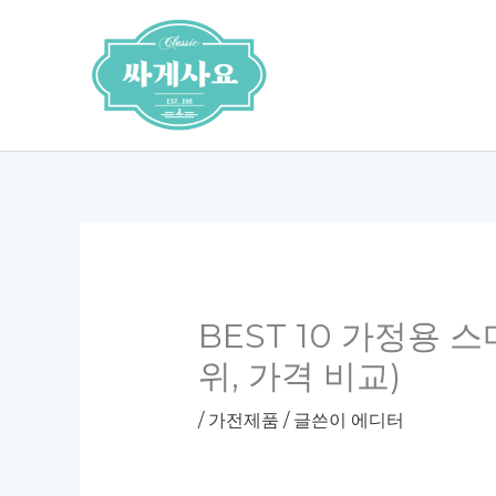
콘
텐
츠
로
건
너
뛰
기
BEST 10 가정용 
위, 가격 비교)
/
가전제품
/ 글쓴이
에디터