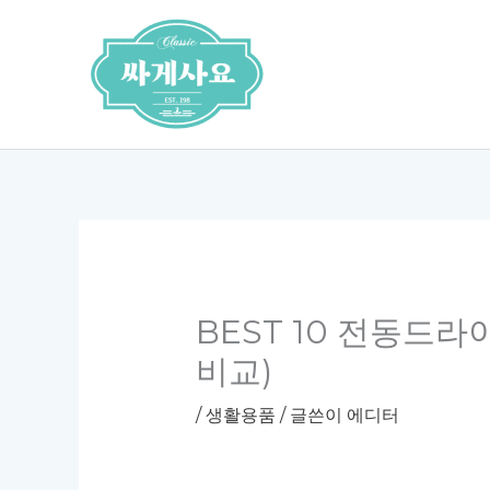
콘
텐
츠
로
건
너
뛰
기
BEST 10 전동드라
비교)
/
생활용품
/ 글쓴이
에디터