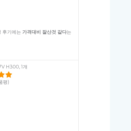
정 후기에는
가격대비 잘산것 같다
는
 H300, 1개
상품평)