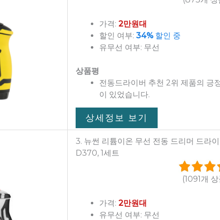
가격:
2만원대
할인 여부:
34%
할인 중
유무선 여부: 무선
상품평
전동드라이버 추천 2위 제품의 긍
이 있었습니다.
상세정보 보기
3. 뉴썬 리튬이온 무선 전동 드리머 드라이버 
D370, 1세트
(1091개 
가격:
2만원대
유무선 여부: 무선