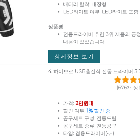
배터리 탈착: 내장형
LED라이트 여부: LED라이트 포함
상품평
전동드라이버 추천 3위 제품의 긍
내용이 있었습니다.
상세정보 보기
4. 하이브로 USB충전식 전동 드라이버 3.7V
(676개 
가격:
2만원대
할인 여부:
1%
할인 중
공구세트 구성: 전동드릴
공구세트 종류: 전동공구
타입: 겸용드라이버(-,+)