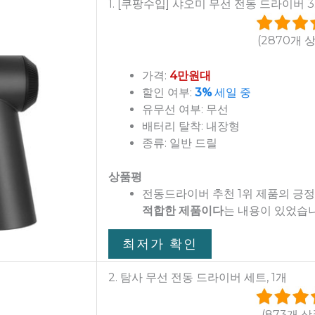
1. [쿠팡수입] 샤오미 무선 전동 드라이버 3.6
(2870개 
가격:
4만원대
할인 여부:
3%
세일 중
유무선 여부: 무선
배터리 탈착: 내장형
종류: 일반 드릴
상품평
전동드라이버 추천 1위 제품의 긍
적합한 제품이다
는 내용이 있었습니
최저가 확인
2. 탐사 무선 전동 드라이버 세트, 1개
(873개 