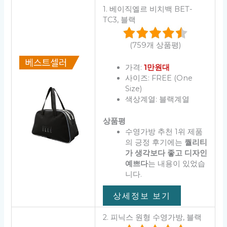
1. 베이직엘르 비치백 BET-
TC3, 블랙
(759개 상품평)
가격:
1만원대
사이즈: FREE (One
Size)
색상계열: 블랙계열
상품평
수영가방 추천 1위 제품
의 긍정 후기에는
퀄리티
가 생각보다 좋고 디자인
예쁘다
는 내용이 있었습
니다.
상세정보 보기
2. 피닉스 원형 수영가방, 블랙