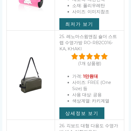
소재: 폴리우레탄
사이즈: 이미지참조
최저가 보기
25. 레노마스윔앤짐 숄더 스트
랩 수영가방 RO-RB2C016-
KA, KHAKI
(1개 상품평)
가격:
1만원대
사이즈: FREE (One
Size) 등
사용 대상: 공용
색상계열: 카키계열
상세정보 보기
26. 긱보드 대형 다용도 수영가