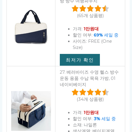
방 방수 여행파우치
(65개 상품평)
가격:
1만원대
할인 여부:
69%
세일 중
사이즈: FREE (One
Size)
최저가 확인
27. 베러바이즈 수영 헬스 방수
운동 용품 수납 목욕 가방, 01
네이비베이지
(34개 상품평)
가격:
1만원대
할인 여부:
3%
세일 중
소재: 나일론
색상계열: 베이지계열