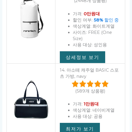
(2448개 상품평)
가격:
0만원대
할인 여부:
58%
할인 중
색상계열: 화이트계열
사이즈: FREE (One
Size)
사용 대상: 성인용
상세정보 보기
14. 아소떼 캐주얼 BASIC 스포
츠 가방, navy
(589개 상품평)
가격:
1만원대
색상계열: 네이비계열
사용 대상: 공용
최저가 보기