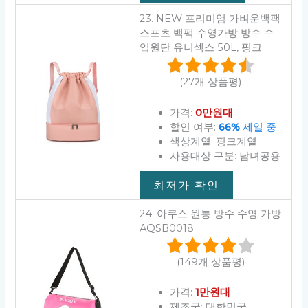
23. NEW 프리미엄 가벼운백팩
스포츠 백팩 수영가방 방수 수
입원단 유니섹스 50L, 핑크
(27개 상품평)
가격:
0만원대
할인 여부:
66%
세일 중
색상계열: 핑크계열
사용대상 구분: 남녀공용
최저가 확인
24. 아쿠스 원통 방수 수영 가방
AQSB0018
(149개 상품평)
가격:
1만원대
제조국: 대한민국