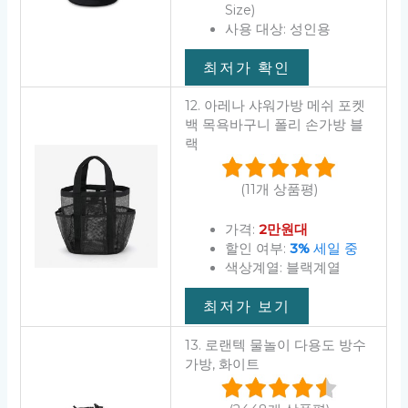
Size)
사용 대상: 성인용
최저가 확인
12. 아레나 샤워가방 메쉬 포켓
백 목욕바구니 폴리 손가방 블
랙
(11개 상품평)
가격:
2만원대
할인 여부:
3%
세일 중
색상계열: 블랙계열
최저가 보기
13. 로랜텍 물놀이 다용도 방수
가방, 화이트