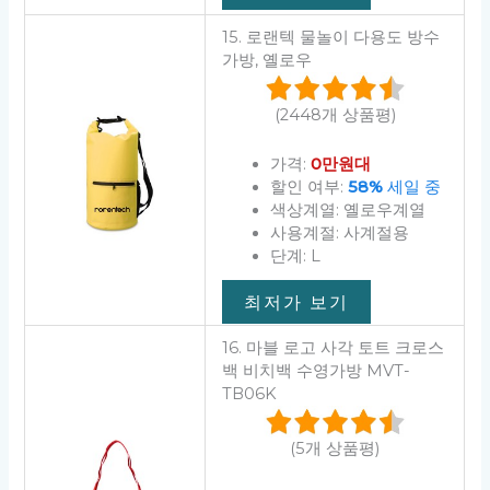
15. 로랜텍 물놀이 다용도 방수
가방, 옐로우
(2448개 상품평)
가격:
0만원대
할인 여부:
58%
세일 중
색상계열: 옐로우계열
사용계절: 사계절용
단계: L
최저가 보기
16. 마블 로고 사각 토트 크로스
백 비치백 수영가방 MVT-
TB06K
(5개 상품평)