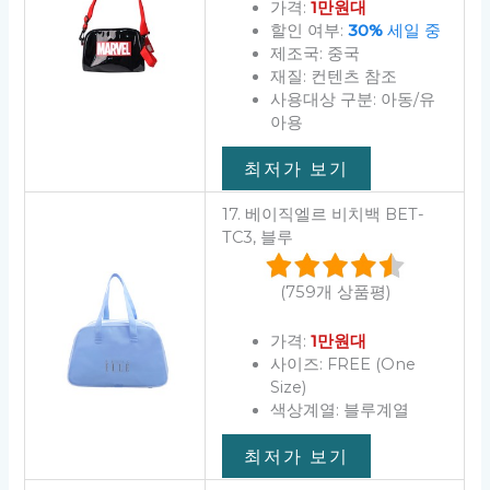
가격:
1만원대
할인 여부:
30%
세일 중
제조국: 중국
재질: 컨텐츠 참조
사용대상 구분: 아동/유
아용
최저가 보기
17. 베이직엘르 비치백 BET-
TC3, 블루
(759개 상품평)
가격:
1만원대
사이즈: FREE (One
Size)
색상계열: 블루계열
최저가 보기