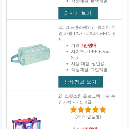
색상계열: 블랙계열
최저가 보기
20. 레노마스윔앤짐 클리어 수
영 가방 RO-RB2C015-MN, 민
트
가격:
1만원대
사이즈: FREE (One
Size)
사용 대상: 성인용
색상계열: 그린계열
상세정보 보기
21. 스윗스윔 홀로그램 메쉬 수
영가방 사각, 퍼플
(22개 상품평)