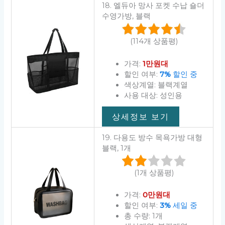
18. 엘듀아 망사 포켓 수납 숄더
수영가방, 블랙
(114개 상품평)
가격:
1만원대
할인 여부:
7%
할인 중
색상계열: 블랙계열
사용 대상: 성인용
상세정보 보기
19. 다용도 방수 목욕가방 대형
블랙, 1개
(1개 상품평)
가격:
0만원대
할인 여부:
3%
세일 중
총 수량: 1개