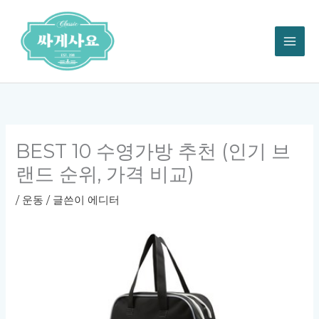
콘
텐
츠
로
건
너
뛰
기
BEST 10 수영가방 추천 (인기 브
랜드 순위, 가격 비교)
/
운동
/ 글쓴이
에디터