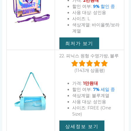
가격:
2만원대
할인 여부:
9%
할인 중
사용 대상: 성인용
사이즈: L
색상계열: 바이올렛/보라
계열
최저가 보기
22. 피닉스 원형 수영가방, 블루
(1143개 상품평)
가격:
1만원대
할인 여부:
7%
세일 중
색상계열: 블루계열
사용 대상: 성인용
사이즈: FREE (One
Size)
상세정보 보기